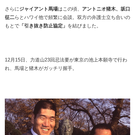
さらに
ジャイアント馬場
はこの頃、
アントニオ猪木、坂口
征二
らとハワイ他で頻繁に会談。双方の弁護士立ち合いの
もとで
「引き抜き防止協定」
を結びました。
12月15日、力道山23回忌法要が東京の池上本願寺で行わ
れ、馬場と猪木がガッチリ握手。