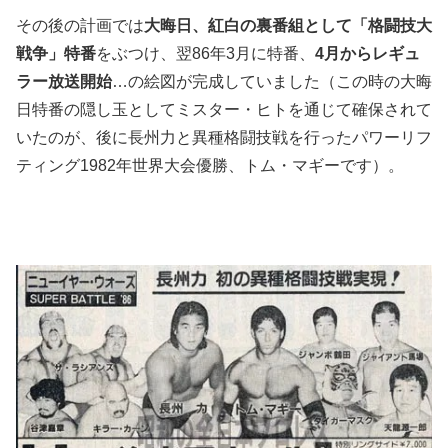
その後の計画では
大晦日、紅白の裏番組として「格闘技大
戦争」特番
をぶつけ、翌86年3月に特番、
4月からレギュ
ラー放送開始
…の絵図が完成していました（この時の大晦
日特番の隠し玉としてミスター・ヒトを通じて確保されて
いたのが、後に長州力と異種格闘技戦を行ったパワーリフ
ティング1982年世界大会優勝、トム・マギーです）。