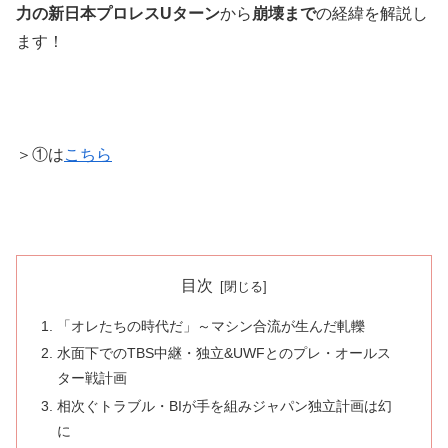
力の新日本プロレスUターン
から
崩壊まで
の経緯を解説し
ます！
＞①は
こちら
目次
「オレたちの時代だ」～マシン合流が生んだ軋轢
水面下でのTBS中継・独立&UWFとのプレ・オールス
ター戦計画
相次ぐトラブル・BIが手を組みジャパン独立計画は幻
に