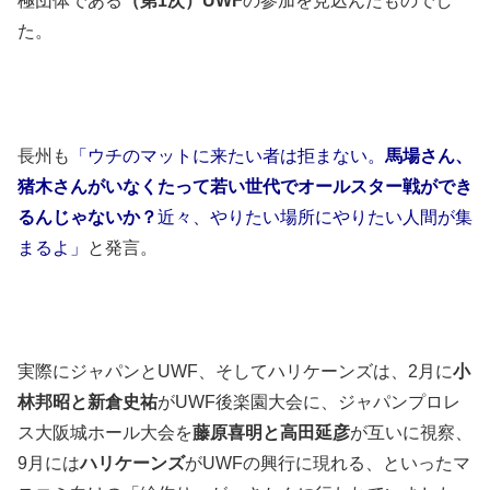
極団体である
（第1次）UWF
の参加を見込んだものでし
た。
長州も
「ウチのマットに来たい者は拒まない。
馬場さん、
猪木さんがいなくたって若い世代でオールスター戦ができ
るんじゃないか？
近々、やりたい場所にやりたい人間が集
まるよ」
と発言。
実際にジャパンとUWF、そしてハリケーンズは、2月に
小
林邦昭と新倉史祐
がUWF後楽園大会に、ジャパンプロレ
ス大阪城ホール大会を
藤原喜明と高田延彦
が互いに視察、
9月には
ハリケーンズ
がUWFの興行に現れる、といったマ