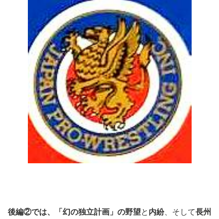
後編②では、「幻の独立計画」の野望
と
内紛
、そして
長州