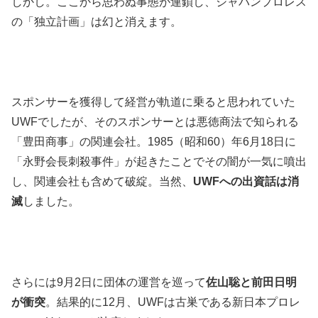
しかし。ここから思わぬ事態が連鎖し、ジャパンプロレス
の「独立計画」は幻と消えます。
スポンサーを獲得して経営が軌道に乗ると思われていた
UWFでしたが、そのスポンサーとは悪徳商法で知られる
「豊田商事」の関連会社。1985（昭和60）年6月18日に
「永野会長刺殺事件」が起きたことでその闇が一気に噴出
し、関連会社も含めて破綻。当然、
UWFへの出資話は消
滅
しました。
さらには9月2日に団体の運営を巡って
佐山聡と前田日明
が衝突
。結果的に12月、UWFは古巣である新日本プロレ