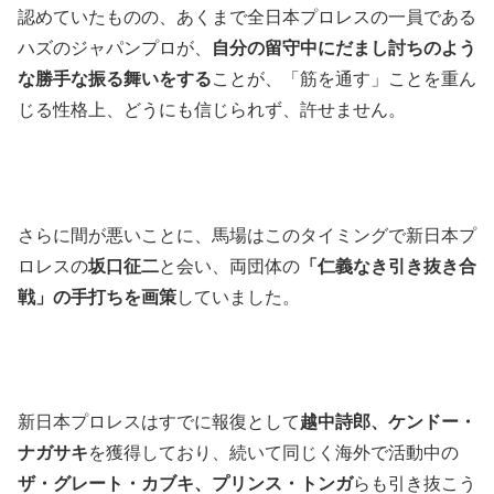
認めていたものの、あくまで全日本プロレスの一員である
ハズのジャパンプロが、
自分の留守中にだまし討ちのよう
な勝手な振る舞いをする
ことが、「筋を通す」ことを重ん
じる性格上、どうにも信じられず、許せません。
さらに間が悪いことに、馬場はこのタイミングで新日本プ
ロレスの
坂口征二
と会い、両団体の
「仁義なき引き抜き合
戦」の手打ちを画策
していました。
新日本プロレスはすでに報復として
越中詩郎、ケンドー・
ナガサキ
を獲得しており、続いて同じく海外で活動中の
ザ・グレート・カブキ、プリンス・トンガ
らも引き抜こう