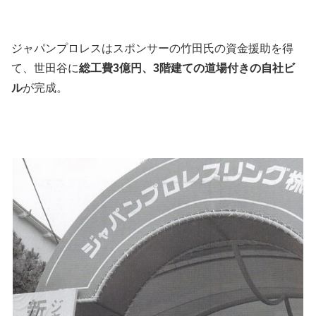
ジャパンプロレスはスポンサーの竹田氏の資金援助を得
て、世田谷に
総工費3億円、3階建ての道場付きの自社ビ
ル
が完成。