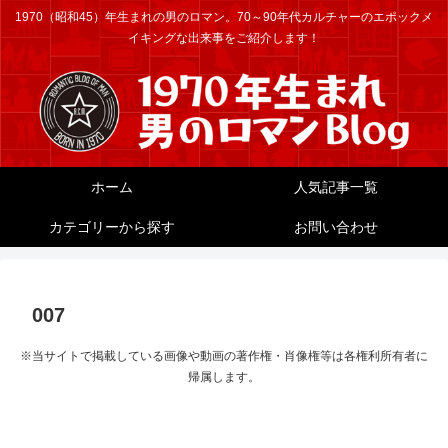
1970（昭和45）年生まれの男のロマン。70～90年代カルチャーのエポックメ
イキングな出来事をご紹介します！
ホーム
人気記事一覧
カテゴリーから探す
お問い合わせ
007
※当サイトで掲載している画像や動画の著作権・肖像権等は各権利所有者に
帰属します。