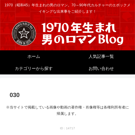
1970（昭和45）年生まれの男のロマン。70～90年代カルチャーのエポックメ
イキングな出来事をご紹介します！
ホーム
人気記事一覧
カテゴリーから探す
お問い合わせ
030
※当サイトで掲載している画像や動画の著作権・肖像権等は各権利所有者に
帰属します。
ID：14717