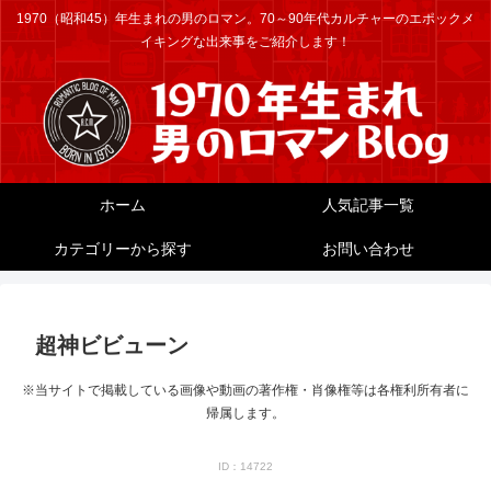
1970（昭和45）年生まれの男のロマン。70～90年代カルチャーのエポックメ
イキングな出来事をご紹介します！
ホーム
人気記事一覧
カテゴリーから探す
お問い合わせ
超神ビビューン
※当サイトで掲載している画像や動画の著作権・肖像権等は各権利所有者に
帰属します。
ID：14722