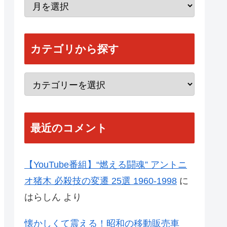
カテゴリから探す
最近のコメント
【YouTube番組】“燃える闘魂” アントニ
オ猪木 必殺技の変遷 25選 1960-1998
に
はらしん
より
懐かしくて震える！昭和の移動販売車