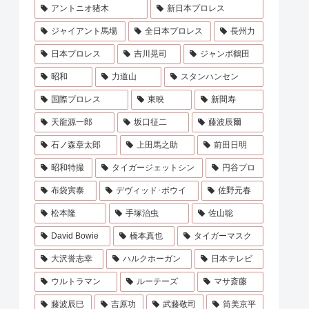
アントニオ猪木
新日本プロレス
ジャイアント馬場
全日本プロレス
長州力
日本プロレス
吉川晃司
ジャンボ鶴田
昭和
力道山
スタンハンセン
国際プロレス
東映
新間寿
天龍源一郎
坂口征二
藤波辰爾
石ノ森章太郎
上田馬之助
前田日明
昭和特撮
タイガージェットシン
円谷プロ
布袋寅泰
デヴィッド･ボウイ
佐野元春
松本隆
手塚治虫
佐山聡
David Bowie
橋本真也
タイガーマスク
大沢誉志幸
ハルクホーガン
日本テレビ
ウルトラマン
ルーテーズ
マサ斎藤
藤波辰巳
吉原功
武藤敬司
筒美京平