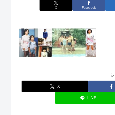
X
Facebook
シ
X
LINE