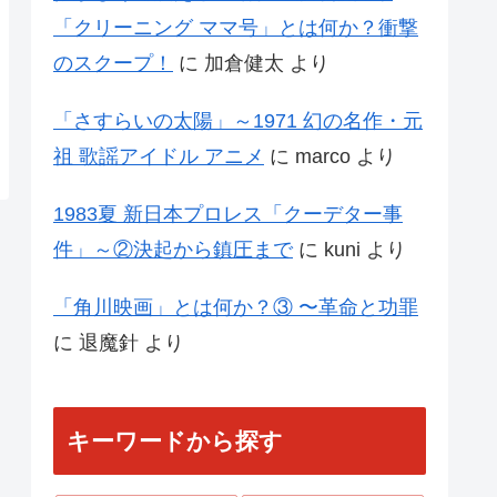
「クリーニング ママ号」とは何か？衝撃
のスクープ！
に
加倉健太
より
「さすらいの太陽」～1971 幻の名作・元
祖 歌謡アイドル アニメ
に
marco
より
1983夏 新日本プロレス「クーデター事
件」～②決起から鎮圧まで
に
kuni
より
「角川映画」とは何か？③ 〜革命と功罪
に
退魔針
より
キーワードから探す