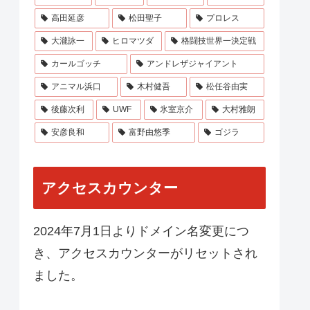
高田延彦
松田聖子
プロレス
大瀧詠一
ヒロマツダ
格闘技世界一決定戦
カールゴッチ
アンドレザジャイアント
アニマル浜口
木村健吾
松任谷由実
後藤次利
UWF
氷室京介
大村雅朗
安彦良和
富野由悠季
ゴジラ
アクセスカウンター
2024年7月1日よりドメイン名変更につ
き、アクセスカウンターがリセットされ
ました。