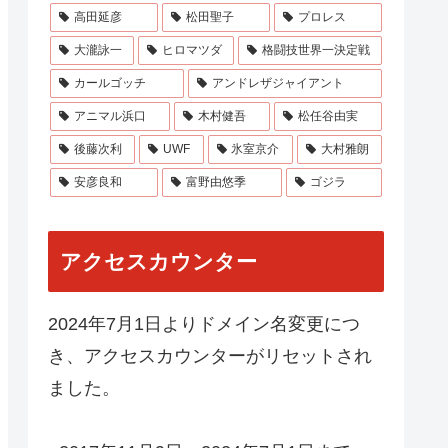
高田延彦
松田聖子
プロレス
大瀧詠一
ヒロマツダ
格闘技世界一決定戦
カールゴッチ
アンドレザジャイアント
アニマル浜口
木村健吾
松任谷由実
後藤次利
UWF
氷室京介
大村雅朗
安彦良和
富野由悠季
ゴジラ
アクセスカウンター
2024年7月1日よりドメイン名変更につ
き、アクセスカウンターがリセットされ
ました。