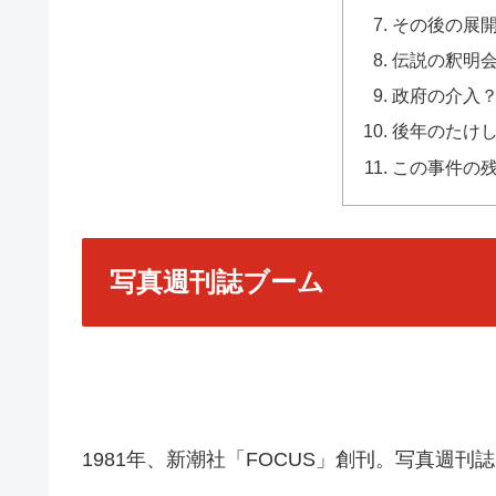
その後の展
伝説の釈明
政府の介入
後年のたけ
この事件の
写真週刊誌ブーム
1981年、新潮社「FOCUS」創刊。写真週