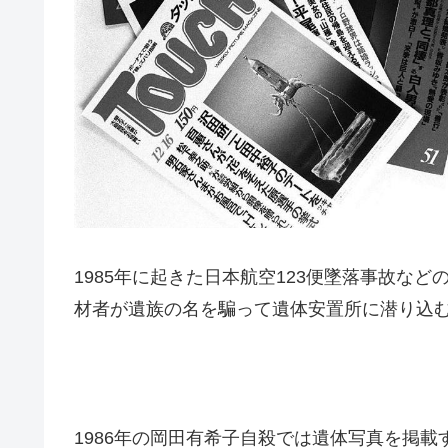
1985年に起きた日本航空123便墜落事故な
材者が遺族の名を騙って遺体安置所に潜り込
1986年の岡田有希子自殺では遺体写真を掲