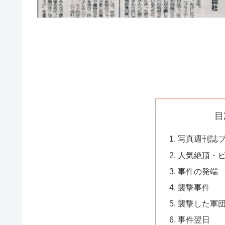
目
写真週刊誌
人気絶頂・
事件の発端
襲撃事件
襲撃した軍
事件翌日