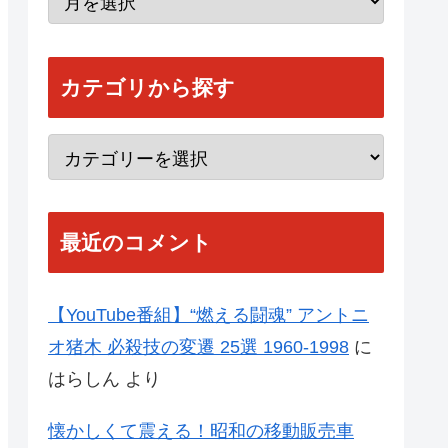
カテゴリから探す
最近のコメント
【YouTube番組】“燃える闘魂” アントニ
オ猪木 必殺技の変遷 25選 1960-1998
に
はらしん
より
懐かしくて震える！昭和の移動販売車