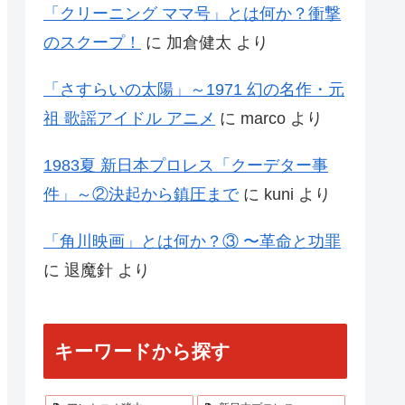
「クリーニング ママ号」とは何か？衝撃
のスクープ！
に
加倉健太
より
「さすらいの太陽」～1971 幻の名作・元
祖 歌謡アイドル アニメ
に
marco
より
1983夏 新日本プロレス「クーデター事
件」～②決起から鎮圧まで
に
kuni
より
「角川映画」とは何か？③ 〜革命と功罪
に
退魔針
より
キーワードから探す