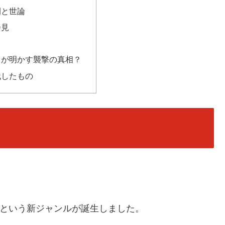
開と世論
会見
？
しが明かす襲撃の真相？
残したもの
刊誌という新ジャンルが誕生しました。