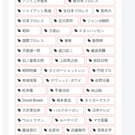
アントニオ猪木
新日本プロレス
ジャイアント馬場
全日本プロレス
長州力
日本プロレス
吉川晃司
ジャンボ鶴田
昭和
力道山
スタンハンセン
国際プロレス
東映
新間寿
天龍源一郎
坂口征二
藤波辰爾
石ノ森章太郎
上田馬之助
前田日明
昭和特撮
タイガージェットシン
円谷プロ
布袋寅泰
デヴィッド･ボウイ
佐野元春
松本隆
手塚治虫
佐山聡
David Bowie
橋本真也
タイガーマスク
大沢誉志幸
ハルクホーガン
日本テレビ
ウルトラマン
ルーテーズ
マサ斎藤
藤波辰巳
吉原功
武藤敬司
筒美京平