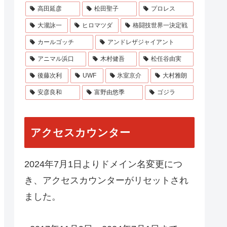
高田延彦
松田聖子
プロレス
大瀧詠一
ヒロマツダ
格闘技世界一決定戦
カールゴッチ
アンドレザジャイアント
アニマル浜口
木村健吾
松任谷由実
後藤次利
UWF
氷室京介
大村雅朗
安彦良和
富野由悠季
ゴジラ
アクセスカウンター
2024年7月1日よりドメイン名変更につ
き、アクセスカウンターがリセットされ
ました。