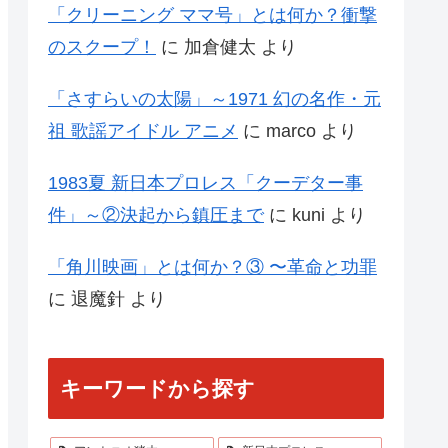
「クリーニング ママ号」とは何か？衝撃
のスクープ！
に
加倉健太
より
「さすらいの太陽」～1971 幻の名作・元
祖 歌謡アイドル アニメ
に
marco
より
1983夏 新日本プロレス「クーデター事
件」～②決起から鎮圧まで
に
kuni
より
「角川映画」とは何か？③ 〜革命と功罪
に
退魔針
より
キーワードから探す