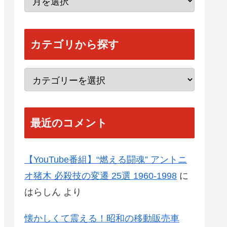
カテゴリから探す
最近のコメント
【YouTube番組】“燃える闘魂” アントニ
オ猪木 必殺技の変遷 25選 1960-1998
に
はらしん
より
懐かしくて震える！昭和の移動販売車