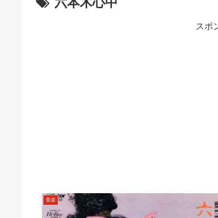
六本木心中
スポ
音楽