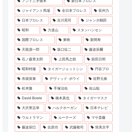
アントニオ猪木
新日本プロレス
ジャイアント馬場
全日本プロレス
長州力
日本プロレス
吉川晃司
ジャンボ鶴田
昭和
力道山
スタンハンセン
国際プロレス
東映
新間寿
天龍源一郎
坂口征二
藤波辰爾
石ノ森章太郎
上田馬之助
前田日明
昭和特撮
タイガージェットシン
円谷プロ
布袋寅泰
デヴィッド･ボウイ
佐野元春
松本隆
手塚治虫
佐山聡
David Bowie
橋本真也
タイガーマスク
大沢誉志幸
ハルクホーガン
日本テレビ
ウルトラマン
ルーテーズ
マサ斎藤
藤波辰巳
吉原功
武藤敬司
筒美京平