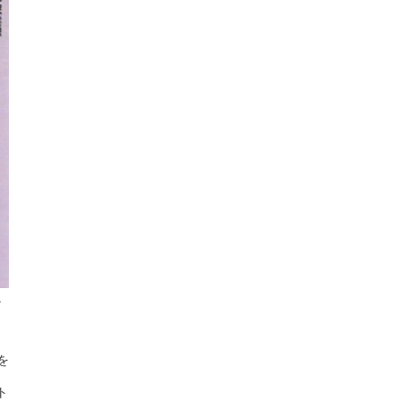
イ
を
」
ト