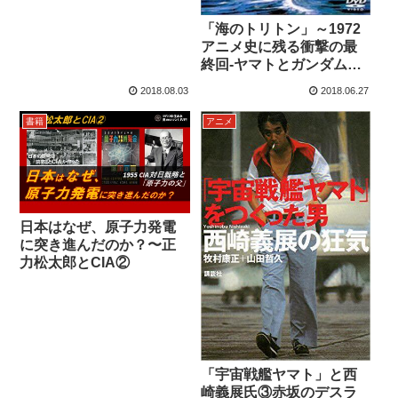
ールスターアニメ 1979
「海のトリトン」～1972
アニメ史に残る衝撃の最
終回-ヤマトとガンダムを
繋ぐ名作
2018.08.03
2018.06.27
書籍
アニメ
日本はなぜ、原子力発電
に突き進んだのか？〜正
力松太郎とCIA②
「宇宙戦艦ヤマト」と西
崎義展氏③赤坂のデスラ