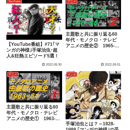
ガーセブン・電人ザボー
YouTube
アニメ
ガー・ロックバット#110
主題歌と共に振り返る60
年代・モノクロ・テレビ
【YouTube番組】#71｢マ
アニメの歴史② 1965-
ンガの神様｣手塚治虫･超
1966
人&狂熱エピソード5選！
2022.09.30
2022.09.01
アニメ
マンガ
主題歌と共に振り返る60
年代・モノクロ・テレビ
アニメの歴史① 1963-
手塚治虫とは？～1928-
1964
1989 ｢マンガの神様｣の妥