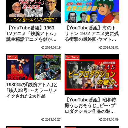
【YouTube番組】海のト
【YouTube番組】1963
リトン-1972 アニメ史に残
TVアニメ「鉄腕アトム」
る衝撃の最終回-ヤマトと
誕生秘話アニメを儲から
ガンダムを繋ぐ名作
なくしたのは誰だ？
2024.02.19
2024.01.01
アニメ
YouTube
1980年の｢鉄腕アトム｣と
｢鉄人28号｣～カラーリメ
イクされた2大作品
【YouTube番組】昭和特
撮うしおそうじ_ピー･プ
ロダクション作品の魅
力！マグマ大使･スペクト
2023.06.27
2023.06.09
ルマン･ライオン丸･タイ