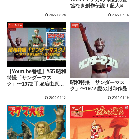
協なき創作伝説！超人&狂
乱エピソード
2022.08.28
2022.07.16
YouTube
特撮
【Youtube番組】#55 昭和
特撮「サンダーマス
昭和特撮「サンダーマス
ク」〜1972 手塚治虫原
ク」〜1972 謎の封印作品
作・謎の封印作品
2022.04.12
2019.04.19
特撮
アニメ