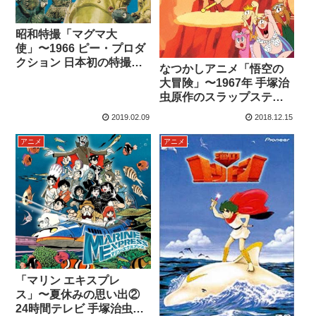
昭和特撮「マグマ大
使」〜1966 ピー・プロダ
クション 日本初の特撮カ
なつかしアニメ「悟空の
ラー番組
大冒険」〜1967年 手塚治
虫原作のスラップスティ
ック傑作アニメ
2019.02.09
2018.12.15
アニメ
アニメ
「マリン エキスプレ
ス」〜夏休みの思い出②
24時間テレビ 手塚治虫オ