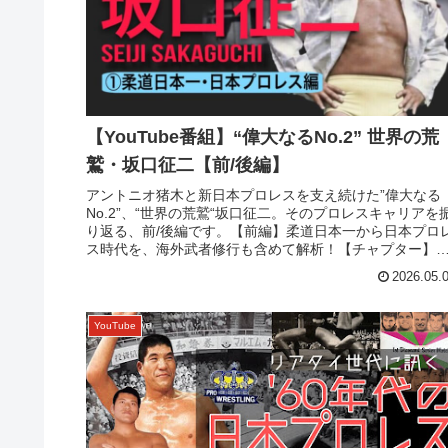
【YouTube番組】“偉大なるNo.2” 世界の荒
鷲・坂口征二【前/後編】
アントニオ猪木と新日本プロレスを支え続けた”偉大なる
No.2”、“世界の荒鷲“坂口征二。そのプロレスキャリアを
り返る、前/後編です。【前編】柔道日本一から日本プロ
ス時代を、海外武者修行も含めて解析！【チャプター】
00:00:00 オー...
2026.05.
YouTube