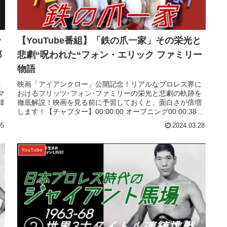
ッ
【YouTube番組】「鉄の爪一家」その栄光と
郎
悲劇“呪われた“フォン・エリック ファミリー
物語
た
映画「アイアンクロー」公開記念！リアルなプロレス界に
マ
おけるフリッツ･フォン･ファミリーの栄光と悲劇の軌跡を
韓
徹底解説！映画を見る前に予習しておくと、面白さが倍増
します！【チャプター】00:00:00 オープニング00:00:38
“鉄の爪“フ...
05
2024.03.28
YouTube