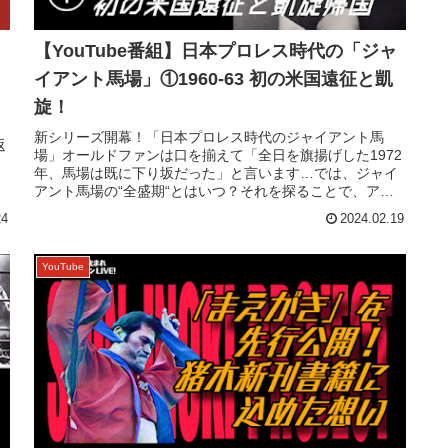
【YouTube番組】日本プロレス時代の「ジャ
イアント馬場」①1960-63 初の米国遠征と凱
旋！
、
新シリーズ開幕！「日本プロレス時代のジャイアント馬
返
場」オールドファンは口を揃えて「全日を旗揚げした1972
年、馬場は既に下り坂だった」と言います…では、ジャイ
アント馬場の“全盛期“とはいつ？それを探ることで、アン
トニオ猪木と「プロレス観が違...
24
2024.02.19
YouTube