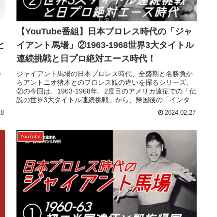
ャ
【YouTube番組】日本プロレス時代の「ジャ
と
イアント馬場」②1963-1968世界3大タイトル
連続挑戦と日プロ絶対エース時代！
か
ジャイアント馬場の日本プロレス時代、全盛期と名勝負か
。
らアントニオ猪木とのプロレス観の違いを探るシリーズ。
こ
②の今回は、1963-1968年、2度目のアメリカ遠征での「伝
説の世界3大タイトル連続挑戦」から、帰国後の「インター
ヘビー級王座連続防衛...
28
2024.02.27
YouTube