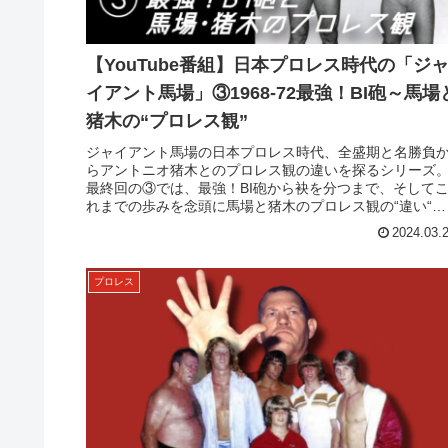
【YouTube番組】日本プロレス時代の「ジ
イアント馬場」③1968-72最強！BI砲～馬場
猪木の“プロレス観”
ジャイアント馬場の日本プロレス時代、全盛期と名勝負
らアントニオ猪木とのプロレス観の違いを探るシリーズ
最終回の③では、最強！BI砲から袂を分つまで、そして
れまでの歩みを念頭に馬場と猪木のプロレス観の“違い“に
ついて、考察します。【チャプ...
2024.03.
プロレス