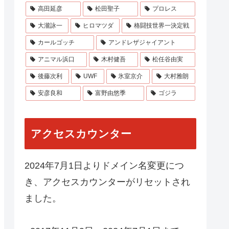
高田延彦
松田聖子
プロレス
大瀧詠一
ヒロマツダ
格闘技世界一決定戦
カールゴッチ
アンドレザジャイアント
アニマル浜口
木村健吾
松任谷由実
後藤次利
UWF
氷室京介
大村雅朗
安彦良和
富野由悠季
ゴジラ
アクセスカウンター
2024年7月1日よりドメイン名変更につ
き、アクセスカウンターがリセットされ
ました。