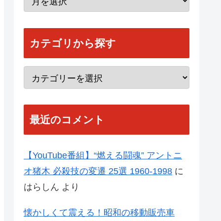
カテゴリから探す
最近のコメント
【YouTube番組】“燃える闘魂” アントニ
オ猪木 必殺技の変遷 25選 1960-1998
に
はらしん
より
懐かしくて震える！昭和の移動販売車