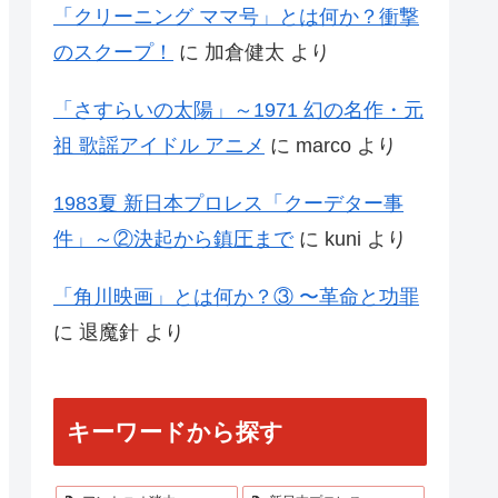
「クリーニング ママ号」とは何か？衝撃
のスクープ！
に
加倉健太
より
「さすらいの太陽」～1971 幻の名作・元
祖 歌謡アイドル アニメ
に
marco
より
1983夏 新日本プロレス「クーデター事
件」～②決起から鎮圧まで
に
kuni
より
「角川映画」とは何か？③ 〜革命と功罪
に
退魔針
より
キーワードから探す