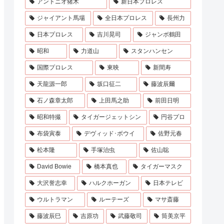
アントニオ猪木
新日本プロレス
ジャイアント馬場
全日本プロレス
長州力
日本プロレス
吉川晃司
ジャンボ鶴田
昭和
力道山
スタンハンセン
国際プロレス
東映
新間寿
天龍源一郎
坂口征二
藤波辰爾
石ノ森章太郎
上田馬之助
前田日明
昭和特撮
タイガージェットシン
円谷プロ
布袋寅泰
デヴィッド･ボウイ
佐野元春
松本隆
手塚治虫
佐山聡
David Bowie
橋本真也
タイガーマスク
大沢誉志幸
ハルクホーガン
日本テレビ
ウルトラマン
ルーテーズ
マサ斎藤
藤波辰巳
吉原功
武藤敬司
筒美京平