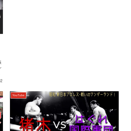
振
レ
02
YouTube