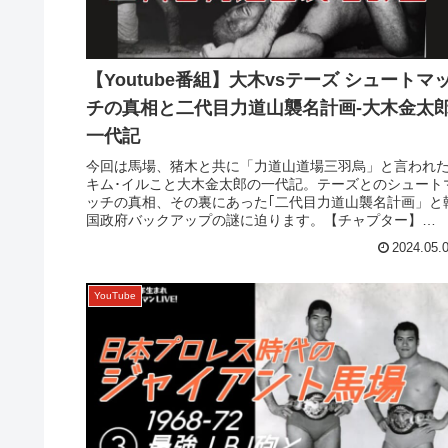
【Youtube番組】大木vsテーズ シュートマ
チの真相と二代目力道山襲名計画-大木金太
一代記
今回は馬場、猪木と共に「力道山道場三羽烏」と言われ
キム･イルこと大木金太郎の一代記。テーズとのシュート
ッチの真相、その裏にあった｢二代目力道山襲名計画」と
国政府バックアップの謎に迫ります。【チャプター】
00:00:00 オープニング0...
2024.05.
YouTube