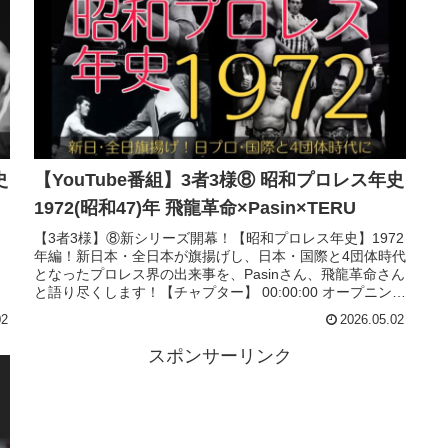
史
【YouTube番組】3者3様⑧ 昭和プロレス年史
1972(昭和47)年 飛龍革命×Pasin×TERU
【3者3様】⑧新シリーズ開幕！【昭和プロレス年史】1972
年編！新日本・全日本が旗揚げし、日本・国際と4団体時代
となったプロレス界の出来事を、Pasinさん、飛龍革命さん
と語り尽くします！【チャプター】 00:00:00 オープニング
00...
02
2026.05.02
スポンサーリンク