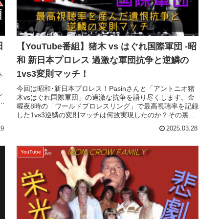
日
【YouTube番組】猪木 vs はぐれ国際軍団 -昭
和 新日本プロレス 過激な軍団抗争と逆鱗の
1vs3変則マッチ！
ト
リ
今回は昭和･新日本プロレス！Pasinさんと「アントニオ猪
ん
木vsはぐれ国際軍団」の過激な抗争を語り尽くします。金
プ
曜夜8時の「ワールドプロレスリング」で最高視聴率を記録
した1vs3逆鱗の変則マッチは何故実現したのか？その裏に
あった猪木の心理や...
19
2025.03.28
YouTube