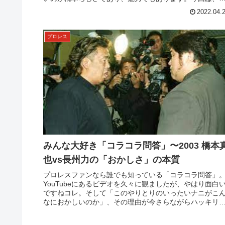
本真也の「最終章」前編。...
2022.04.
プロレス
みんな大好き「コラコラ問答」〜2003 橋本
也vs長州力の「おかしさ」の本質
プロレスファンなら誰でも知っている「コラコラ問答」
YouTubeにあるビデオを久々に観ましたが、やはり面白
ですねコレ。そして「このやりとりのいったいナニがこ
なにおかしいのか」、その理由が今さらながらハッキリ
ました。なので、今回はソレ...