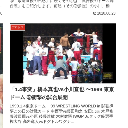
起
③「放送直後の私感」に続くその④は「試合後のドーム舞
流
台裏」をご紹介します。前述（その②参照）の小川、橋本
がそれぞれ、共同インタ...
30
2020.08.23
プロレス
「1.4事変」橋本真也vs小川直也 〜1999 東京
ドーム ②衝撃の試合展開
1999.1.4東京ドーム '99 WRESTLING WORLD in 闘強導
夢この日の対戦カード 中西学vs藤田和之 安田忠夫 木戸修
藤波辰爾vs小原 後藤達敏 木村健悟 IWGP Jr.タッグ級選手
権大谷 高岩竜人vsドグトルワグナ...