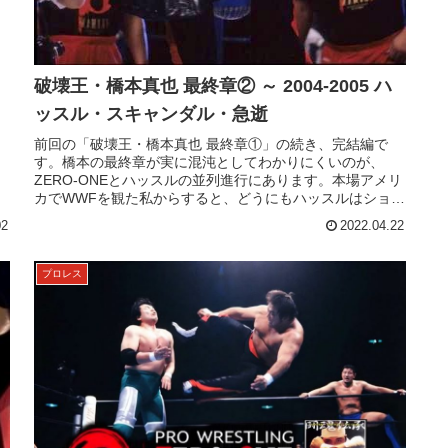
破壊王・橋本真也 最終章② ～ 2004-2005 ハ
ッスル・スキャンダル・急逝
前回の「破壊王・橋本真也 最終章①」の続き、完結編で
す。橋本の最終章が実に混沌としてわかりにくいのが、
ZERO-ONEとハッスルの並列進行にあります。本場アメリ
カでWWFを観た私からすると、どうにもハッスルはショ
ー、エンタメというにはあまり...
02
2022.04.22
プロレス