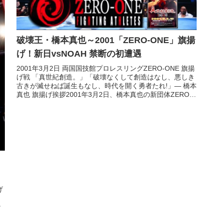
破壊王・橋本真也～2001「ZERO-ONE」旗揚
げ！新日vsNOAH 禁断の初遭遇
2001年3月2日 両国国技館プロレスリングZERO-ONE 旗揚
げ戦 「真世紀創造。」「破壊なくして創造はなし、悪しき
古きが滅せねば誕生もなし、時代を開く勇者たれ!」― 橋本
真也 旗揚げ挨拶2001年3月2日、橋本真也の新団体ZERO-
O...
げ
な
橋