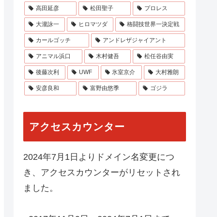
高田延彦
松田聖子
プロレス
大瀧詠一
ヒロマツダ
格闘技世界一決定戦
カールゴッチ
アンドレザジャイアント
アニマル浜口
木村健吾
松任谷由実
後藤次利
UWF
氷室京介
大村雅朗
安彦良和
富野由悠季
ゴジラ
アクセスカウンター
2024年7月1日よりドメイン名変更につ
き、アクセスカウンターがリセットされ
ました。