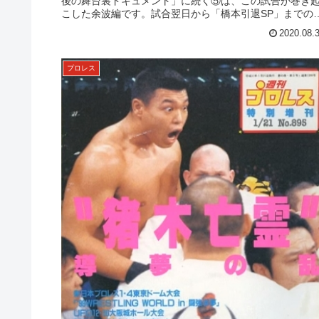
後の舞台裏ドキュメント」に続く⑤は、この試合が巻き
こした余波編です。試合翌日から「橋本引退SP」までの
れを、時系列で追います。試...
2020.08.
プロレス