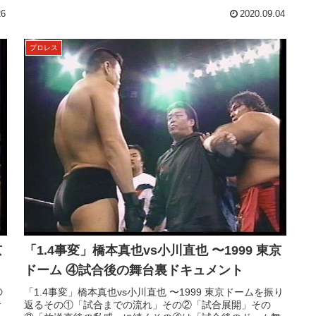
に大きな狂いをもたらし、...
26
2020.09.04
プロレス
京
「1.4事変」橋本真也vs小川直也 〜1999 東京
ドーム ④試合後の舞台裏ドキュメント
の
「1.4事変」橋本真也vs小川直也 〜1999 東京ドームを振り
合
返るその①「試合までの流れ」その②「試合展開」その