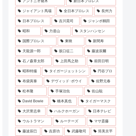
アントニオ猪木
新日本プロレス
ジャイアント馬場
全日本プロレス
長州力
日本プロレス
吉川晃司
ジャンボ鶴田
昭和
力道山
スタンハンセン
国際プロレス
東映
新間寿
天龍源一郎
坂口征二
藤波辰爾
石ノ森章太郎
上田馬之助
前田日明
昭和特撮
タイガージェットシン
円谷プロ
布袋寅泰
デヴィッド･ボウイ
佐野元春
松本隆
手塚治虫
佐山聡
David Bowie
橋本真也
タイガーマスク
大沢誉志幸
ハルクホーガン
日本テレビ
ウルトラマン
ルーテーズ
マサ斎藤
藤波辰巳
吉原功
武藤敬司
筒美京平