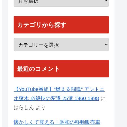
カテゴリから探す
最近のコメント
【YouTube番組】“燃える闘魂” アントニ
オ猪木 必殺技の変遷 25選 1960-1998
に
はらしん
より
懐かしくて震える！昭和の移動販売車