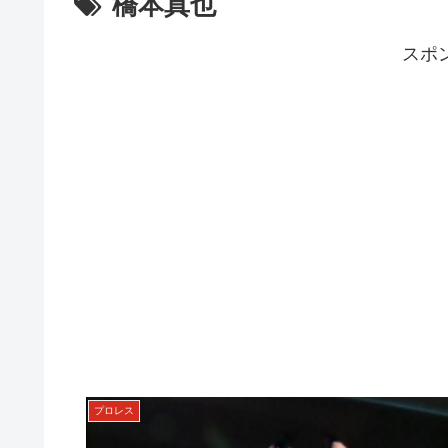
橋本真也
スポ
プロレス