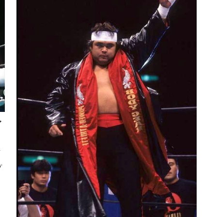
〜
を
プ