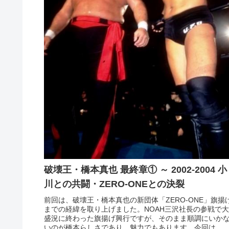
破壊王・橋本真也 最終章① ～ 2002-2004 小
川との共闘・ZERO-ONEとの決裂
前回は、破壊王・橋本真也の新団体「ZERO-ONE」旗揚
までの経緯を取り上げました。NOAH三沢社長の参戦で大
盛況に終わった旗揚げ興行ですが、そのまま順調にいか
いのが橋本らしさであり、魅力でもあります。今回は、