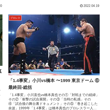
20
2022.04.19
プロレス
真
「1.4事変」小川vs橋本 〜1999 東京ドーム ⑥
。
最終回-総括
い
ん
「1.4事変」小川直也vs橋本真也その①「対戦までの経緯」
し
その②「衝撃の試合展開」その③「当時の私感」その
④「試合後の舞台裏ドキュメント」その⑤「巻き起こした
余波」1999年「1.4事変」は橋本真也のプロレスラー人生