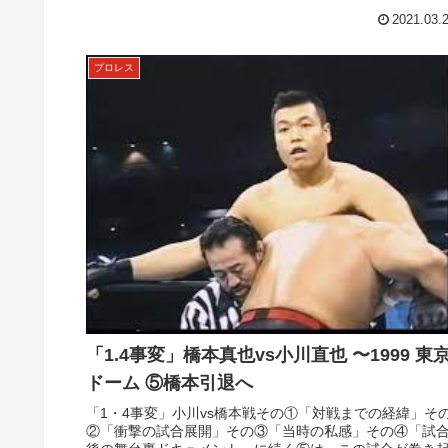
2021.03.
プロレス
「1.4事変」橋本真也vs小川直也 〜1999 東
ドーム ⑤橋本引退へ
「1・4事変」小川vs橋本戦その①「対戦までの経緯」そ
②「衝撃の試合展開」その③「当時の私感」その④「試