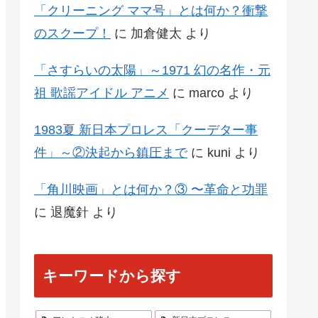
「クリーニング ママ号」とは何か？衝撃
のスクープ！
に
加倉健太
より
「さすらいの太陽」～1971 幻の名作・元
祖 歌謡アイドル アニメ
に
marco
より
1983夏 新日本プロレス「クーデター事
件」～②決起から鎮圧まで
に
kuni
より
「角川映画」とは何か？③ 〜革命と功罪
に
退魔針
より
キーワードから探す