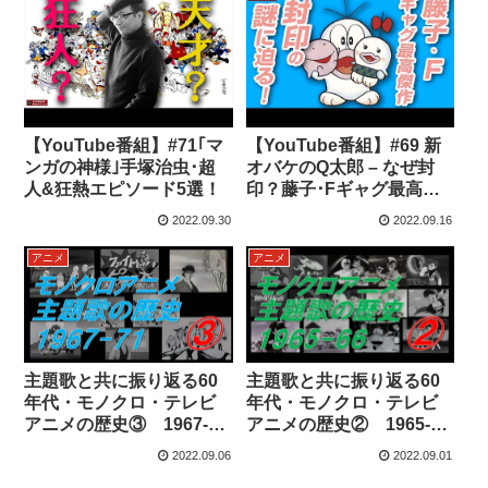
【YouTube番組】#71｢マ
【YouTube番組】#69 新
ンガの神様｣手塚治虫･超
オバケのQ太郎 – なぜ封
人&狂熱エピソード5選！
印？藤子･Fギャグ最高傑
作！
2022.09.30
2022.09.16
アニメ
アニメ
主題歌と共に振り返る60
主題歌と共に振り返る60
年代・モノクロ・テレビ
年代・モノクロ・テレビ
アニメの歴史③ 1967-
アニメの歴史② 1965-
1971
1966
2022.09.06
2022.09.01