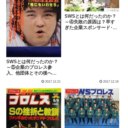
SWSとは何だったのか？
～④失敗の原因は？早す
ぎた企業スポンサード･プ
ロレス
SWSとは何だったのか？
～⑤企業のプロレス参
入、他団体とその後への
影響
2017.12.21
2017.12.19
プロレス
プロレス