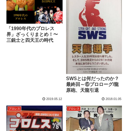
「1990年代のプロレス
界」ざっくりまとめ！〜
三銃士と四天王の時代
SWSとは何だったのか？
最終回～⑥プロローグ/龍
原砲、天龍引退
2019.05.12
2018.01.05
プロレス
プロレス