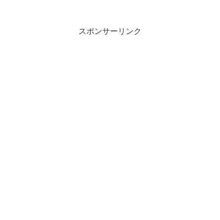
ギラーミン版「キングコング」（1976年/
日本公開は1977 昭和52...
スポンサーリンク