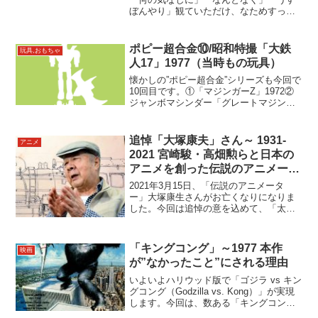
ぼんやり」観ていただけ、なためすっか
り忘れてますが…映像を見ると「コレ知
ってる！」と鮮明に思い出す番組。2つ、
ご紹介します。一つ目は夜7時前の5分帯
ポピー超合金⑩/昭和特撮「大鉄
玩具,おもちゃ
番組。タイトルは知ら...
人17」1977（当時もの玩具）
懐かしの”ポピー超合金”シリーズも今回で
10回目です。①「マジンガーZ」1972②
ジャンボマシンダー「グレートマジンガ
ー」1974③「勇者ライディーン」
1975④「コンバトラーV」1976⑤「UFO
ロボ グレンダイザー」1976⑥「大空魔...
追悼「大塚康夫」さん～ 1931-
アニメ
2021 宮崎駿・高畑勲らと日本の
アニメを創った伝説のアニメータ
ー
2021年3月15日、「伝説のアニメータ
ー」大塚康生さんがお亡くなりになりま
した。今回は追悼の意を込めて、「太陽
の王子ホルス」「ルパン三世」「未来少
年コナン」「カリオストロの城」「じゃ
りん子チエ」などの作品で高畑勲さん、
「キングコング」～1977 本作
映画
宮崎駿さんと共に日本...
が”なかったこと”にされる理由
いよいよハリウッド版で「ゴジラ vs キン
グコング（Godzilla vs. Kong）」が実現
します。今回は、数ある「キングコング
映画」の中でもスルーされがちなジョン