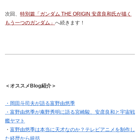
次回、
特別篇「ガンダム THE ORIGIN 安彦良和氏が描く
もう一つのガンダム」
へ続きます！
＜オススメBlog紹介＞
・岡田斗司夫が語る富野由悠季
・富野由悠季が庵野秀明に語る宮崎駿、安彦良和と宇宙戦
艦ヤマト
・
富野由悠季は本当に天才なのか？テレビアニメを制作し
た経歴から統括