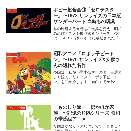
ポピー超合金⑪「ゼロテスタ
アニメ
ー」〜1973 サンライズの日本版
サンダーバード 当時もの玩具
私の所有する当時もの玩具を交え、昭和
の名作アニメを振り返るシリーズ。今回
は、1973（昭和48）年に放送された「ゼ
ロテスター」をご紹介します。「ゼロテ
スター」1973（昭和48）年10月1日〜
1974（昭和49）年12月30日フジテレビ系
昭和アニメ「ロボッ子ビート
アニメ
毎...
ン」〜1976 サンライズ&安彦さ
んの隠れた名作
今回は、私が小学生低学年の頃、毎週楽
しく観ていたアニメ「ロボッ子ビート
ン」をご紹介します！面白くてかわいく
て、大好きな番組でした。放映当時は小
学館「てれびくん」などでも大人気でし
た。でも本放送以来、再放送で観た記憶
もなく、原作者などのディテ...
「ものしり館」「ほかほか家
TVこども番組
族」〜記憶の片隅シリーズ 昭和
の帯番組アニメ
今回はかなりレアなヤツです。まさしく
「何の気なしに」「なんとなく」「うす