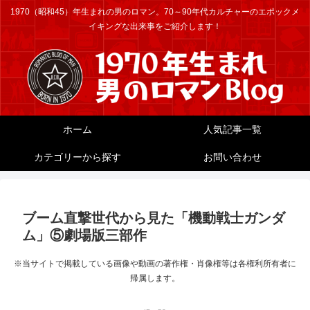
1970（昭和45）年生まれの男のロマン。70～90年代カルチャーのエポックメ
イキングな出来事をご紹介します！
ホーム
人気記事一覧
カテゴリーから探す
お問い合わせ
ブーム直撃世代から見た「機動戦士ガンダ
ム」⑤劇場版三部作
※当サイトで掲載している画像や動画の著作権・肖像権等は各権利所有者に
帰属します。