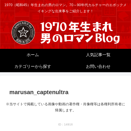
1970（昭和45）年生まれの男のロマン。70～90年代カルチャーのエポックメ
イキングな出来事をご紹介します！
ホーム
人気記事一覧
カテゴリーから探す
お問い合わせ
marusan_captenultra
※当サイトで掲載している画像や動画の著作権・肖像権等は各権利所有者に
帰属します。
ID：14916