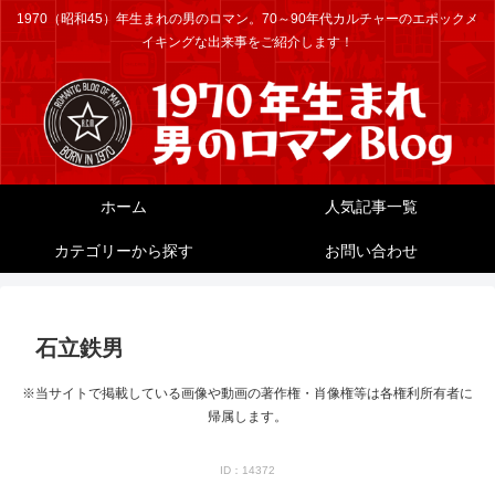
1970（昭和45）年生まれの男のロマン。70～90年代カルチャーのエポックメ
イキングな出来事をご紹介します！
ホーム
人気記事一覧
カテゴリーから探す
お問い合わせ
石立鉄男
※当サイトで掲載している画像や動画の著作権・肖像権等は各権利所有者に
帰属します。
ID：14372