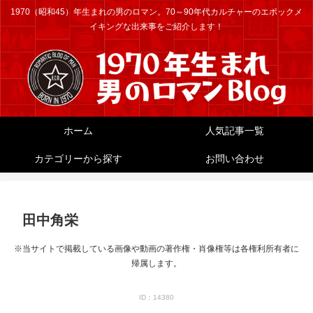
1970（昭和45）年生まれの男のロマン。70～90年代カルチャーのエポックメ
イキングな出来事をご紹介します！
ホーム
人気記事一覧
カテゴリーから探す
お問い合わせ
田中角栄
※当サイトで掲載している画像や動画の著作権・肖像権等は各権利所有者に
帰属します。
ID：14380