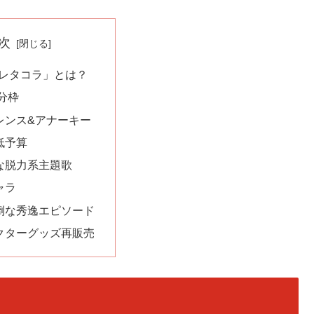
次
レタコラ」とは？
5分枠
レンス&アナーキー
低予算
な脱力系主題歌
ャラ
倒な秀逸エピソード
クターグッズ再販売