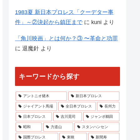
1983夏 新日本プロレス「クーデター事
件」～②決起から鎮圧まで
に
kuni
より
「角川映画」とは何か？③ 〜革命と功罪
に
退魔針
より
キーワードから探す
アントニオ猪木
新日本プロレス
ジャイアント馬場
全日本プロレス
長州力
日本プロレス
吉川晃司
ジャンボ鶴田
昭和
力道山
スタンハンセン
国際プロレス
東映
新間寿