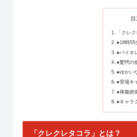
目
「クレク
●18時5
●バイオ
●驚愕の
●ゆかい
●登場キ
●捧腹絶
●キャラ
「クレクレタコラ」とは？