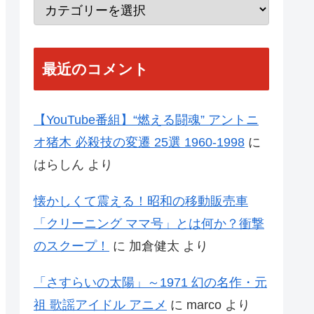
最近のコメント
【YouTube番組】“燃える闘魂” アントニ
オ猪木 必殺技の変遷 25選 1960-1998
に
はらしん
より
懐かしくて震える！昭和の移動販売車
「クリーニング ママ号」とは何か？衝撃
のスクープ！
に
加倉健太
より
「さすらいの太陽」～1971 幻の名作・元
祖 歌謡アイドル アニメ
に
marco
より