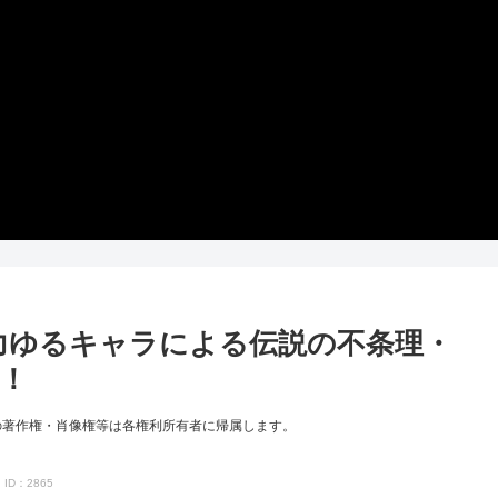
脱力ゆるキャラによる伝説の不条理・
！
の著作権・肖像権等は各権利所有者に帰属します。
ID：2865