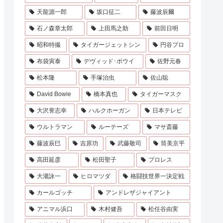
天龍源一郎
坂口征二
藤波辰爾
石ノ森章太郎
上田馬之助
前田日明
昭和特撮
タイガージェットシン
円谷プロ
布袋寅泰
デヴィッド･ボウイ
佐野元春
松本隆
手塚治虫
佐山聡
David Bowie
橋本真也
タイガーマスク
大沢誉志幸
ハルクホーガン
日本テレビ
ウルトラマン
ルーテーズ
マサ斎藤
藤波辰巳
吉原功
武藤敬司
筒美京平
高田延彦
松田聖子
プロレス
大瀧詠一
ヒロマツダ
格闘技世界一決定戦
カールゴッチ
アンドレザジャイアント
アニマル浜口
木村健吾
松任谷由実