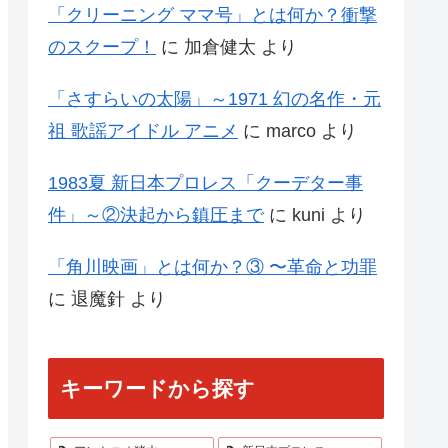
「クリーニング ママ号」とは何か？衝撃
のスクープ！
に
加倉健太
より
「さすらいの太陽」～1971 幻の名作・元
祖 歌謡アイドル アニメ
に
marco
より
1983夏 新日本プロレス「クーデター事
件」～②決起から鎮圧まで
に
kuni
より
「角川映画」とは何か？③ 〜革命と功罪
に
退魔針
より
キーワードから探す