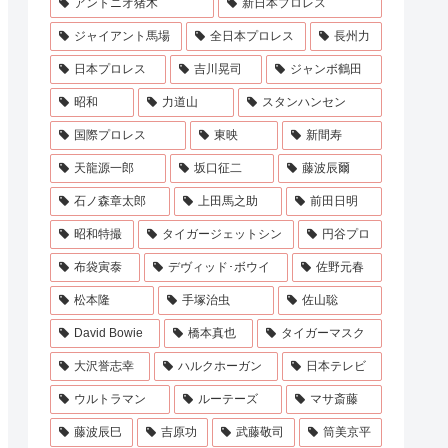
アントニオ猪木
新日本プロレス
ジャイアント馬場
全日本プロレス
長州力
日本プロレス
吉川晃司
ジャンボ鶴田
昭和
力道山
スタンハンセン
国際プロレス
東映
新間寿
天龍源一郎
坂口征二
藤波辰爾
石ノ森章太郎
上田馬之助
前田日明
昭和特撮
タイガージェットシン
円谷プロ
布袋寅泰
デヴィッド･ボウイ
佐野元春
松本隆
手塚治虫
佐山聡
David Bowie
橋本真也
タイガーマスク
大沢誉志幸
ハルクホーガン
日本テレビ
ウルトラマン
ルーテーズ
マサ斎藤
藤波辰巳
吉原功
武藤敬司
筒美京平