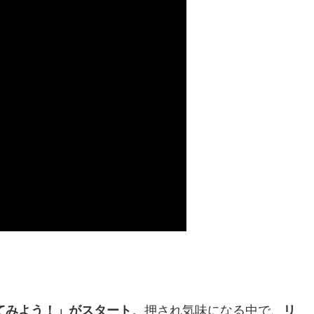
てみよう！」がスタート
。押され気味になる中で、
リ