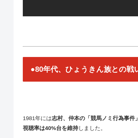
●80年代、ひょうきん族との戦
1981年には
志村、仲本の「競馬ノミ行為事件
視聴率は40%台を維持
しました。