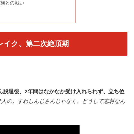
ん族との戦い
レイク、第二次絶頂期
ん脱退後、2年間はなかなか受け入れられず、立ち位
け人の）すわしんじさんじゃなく、どうして志村なん