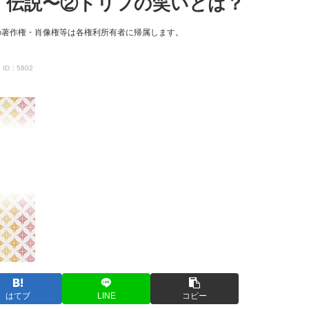
ズ」伝説〜②ドリフの笑いとは？
の著作権・肖像権等は各権利所有者に帰属します。
ID：5802
はてブ
LINE
コピー