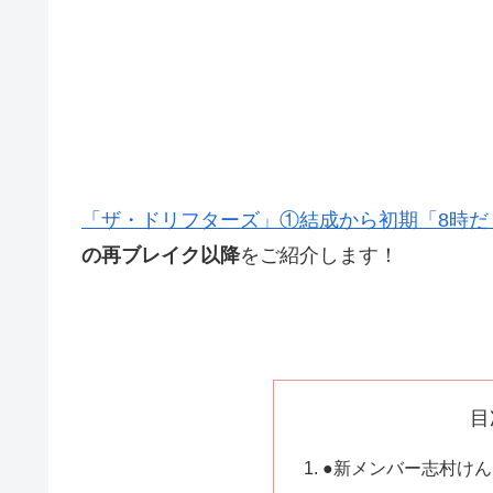
「ザ・ドリフターズ」①結成から初期「8時だ
の再ブレイク以降
をご紹介します！
目
●新メンバー志村け