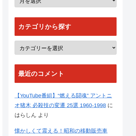
カテゴリから探す
最近のコメント
【YouTube番組】“燃える闘魂” アントニ
オ猪木 必殺技の変遷 25選 1960-1998
に
はらしん
より
懐かしくて震える！昭和の移動販売車