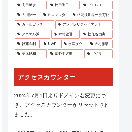
高田延彦
松田聖子
プロレス
大瀧詠一
ヒロマツダ
格闘技世界一決定戦
カールゴッチ
アンドレザジャイアント
アニマル浜口
木村健吾
松任谷由実
後藤次利
UWF
氷室京介
大村雅朗
安彦良和
富野由悠季
ゴジラ
アクセスカウンター
2024年7月1日よりドメイン名変更につ
き、アクセスカウンターがリセットされ
ました。