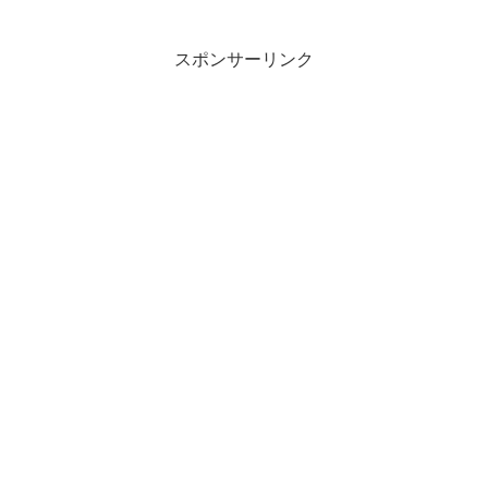
ハカイダー、ビジンダーなど個性的なキ
ャラ、ネーミングに隠された秘密などな
ど…お楽しみください。...
スポンサーリンク