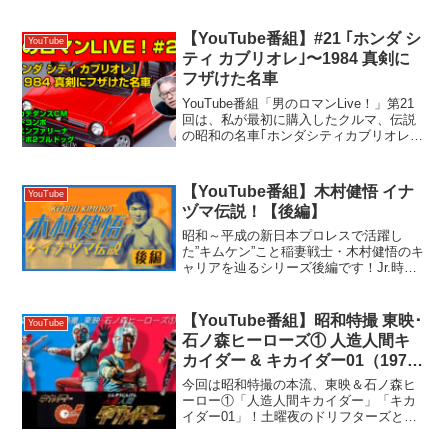
計して、新たに10選をセレクトしまし
た。＊現在も頻繁に見かける技は除いて
【YouTube番組】#21 ｢ホンダ シ
YouTube
います。①と併せ...
ティ カブリオレ｣〜1984 真剣に
フザけた名車
YouTube番組「男のロマンLive！」第21
回は、私が最初に購入したクルマ、伝説
の昭和の名車｢ホンダシティカブリオレ｣
の魅力についてのトークです。007かよ！
みたいな事件がいろいろありました
(笑)#80年代 #国産車 #名車 #ホンダシ...
【YouTube番組】木村健悟 イナ
YouTube
ヅマ伝説！【後編】
昭和～平成の新日本プロレスで活躍し
た”キムケン”こと稲妻戦士・木村健悟のキ
ャリアを辿るシリーズ後編です！Jr.時代
からの藤波辰爾のライバルであり、維新
軍団、UWFとの抗争では新日正規軍の主
力、そして反選手会同盟＝平成維新軍の
【YouTube番組】昭和特撮 東映･
YouTube
副将格として、長...
石ノ森ヒーローズ① 人造人間キ
カイダー & キカイダー01（1972
～1974）
今回は昭和特撮の本流、東映＆石ノ森ヒ
ーロー①「人造人間キカイダー」「キカ
イダー01」！土曜夜のドリフターズとの
視聴率戦争と誕生経緯から企画の経緯、