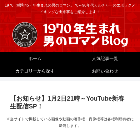
1970（昭和45）年生まれの男のロマン。70～90年代カルチャーのエポックメ
イキングな出来事をご紹介します！
ホーム
人気記事一覧
カテゴリーから探す
お問い合わせ
【お知らせ】1月2日21時～YouTube新春
生配信SP！
※当サイトで掲載している画像や動画の著作権・肖像権等は各権利所有者に
帰属します。