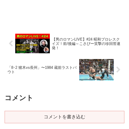
【男のロマンLIVE】#24 昭和プロレスク
イズ！前/後編～こさぴー笑撃の珍回答連
発！
「8･2 猪木vs長州」〜1984 蔵前ラストバ
ウト
コメント
コメントを書き込む