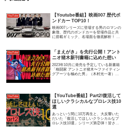
【Youtube番組】映画007 歴代ボ
YouTube
ンドカー TOP10！
映画007シリーズに登場する男のロマンの
象徴、歴代のボンドカーを登場作品と共
に搭載ギミック、名場面を徹底解析！ ア
ストンマーティンDB5、ロータス・エス
プリ、トヨタ2000GT、BMW Z8など、貴
方の好きなボンドカーはどれ？ 【チャプ
「まえがき」を先行公開！アント
YouTube
ター...
ニオ猪木新刊書籍に込めた想い
2023年10月に発売を予定している新書籍
「格闘家 アントニオ猪木〜ファイティン
グアーツを極めた男」（木村光一著）の
まえがきを、独占先行公開！猪木信者、
プロレスマニアだけでなく、多くの方に
お読みいただきたいそのテーマと、この
書籍に込めた想い...
【YouTube番組】Part2!復活して
YouTube
ほしいクラシカルなプロレス技10
選
あっという間に10万再生と、大反響いた
だいた「復活してほしいクラシカルなプ
ロレス技10選」シリーズ第②弾！皆さん
から寄せられた400件以上のコメントを集