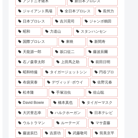
アントニオ猪木
新日本プロレス
ジャイアント馬場
全日本プロレス
長州力
日本プロレス
吉川晃司
ジャンボ鶴田
昭和
力道山
スタンハンセン
国際プロレス
東映
新間寿
天龍源一郎
坂口征二
藤波辰爾
石ノ森章太郎
上田馬之助
前田日明
昭和特撮
タイガージェットシン
円谷プロ
布袋寅泰
デヴィッド･ボウイ
佐野元春
松本隆
手塚治虫
佐山聡
David Bowie
橋本真也
タイガーマスク
大沢誉志幸
ハルクホーガン
日本テレビ
ウルトラマン
ルーテーズ
マサ斎藤
藤波辰巳
吉原功
武藤敬司
筒美京平