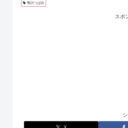
鴨川つばめ
スポ
シ
X