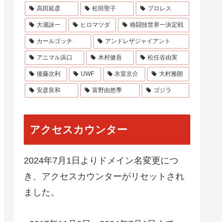
高田延彦
松田聖子
プロレス
大瀧詠一
ヒロマツダ
格闘技世界一決定戦
カールゴッチ
アンドレザジャイアント
アニマル浜口
木村健吾
松任谷由実
後藤次利
UWF
氷室京介
大村雅朗
安彦良和
富野由悠季
ゴジラ
アクセスカウンター
2024年7月1日よりドメイン名変更につ
き、アクセスカウンターがリセットされ
ました。