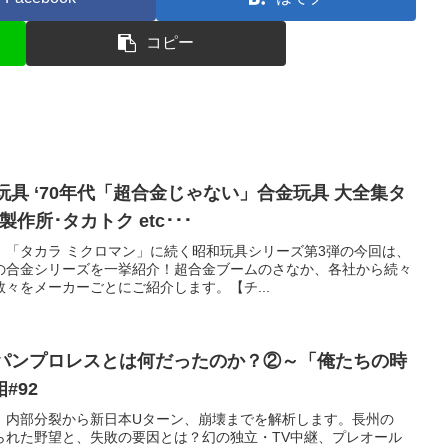
コピー
和玩具 ‘70年代「超合金じゃない」合金玩具 大全集タ
作所･タカトク etc･･･
」「タカラ ミクロマン」に続く昭和玩具シリーズ第3弾の今回は、
の合金シリーズを一挙紹介！超合金ブームのさなか、各社から続々
数々をメーカーごとにご紹介します。【チ...
ジャパンプロレスとは何だったのか？②～「俺たちの時
#92
！内部分裂から新日本Uターン、崩壊までを解析します。長州の
られた野望と、失敗の要因とは？幻の独立・TV中継、プレオール