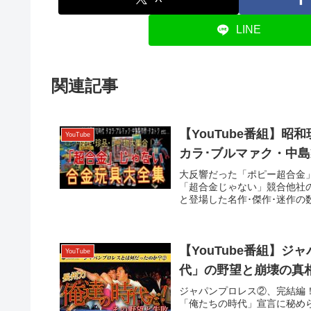
LINE
関連記事
【YouTube番組】昭
YouTube
カラ･ブルマァク・中島製
大反響だった「ポピー超合金
「超合金じゃない」競合他社
と登場した名作･傑作･迷作の
【YouTube番組】
YouTube
代」の野望と崩壊の真相
ジャパンプロレス②、完結編
「俺たちの時代」宣言に秘め