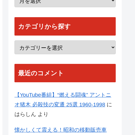
カテゴリから探す
最近のコメント
【YouTube番組】“燃える闘魂” アントニ
オ猪木 必殺技の変遷 25選 1960-1998
に
はらしん
より
懐かしくて震える！昭和の移動販売車