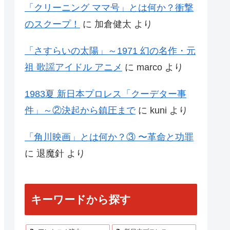
「クリーニング ママ号」とは何か？衝撃
のスクープ！
に
加倉健太
より
「さすらいの太陽」～1971 幻の名作・元
祖 歌謡アイドル アニメ
に
marco
より
1983夏 新日本プロレス「クーデター事
件」～②決起から鎮圧まで
に
kuni
より
「角川映画」とは何か？③ 〜革命と功罪
に
退魔針
より
キーワードから探す