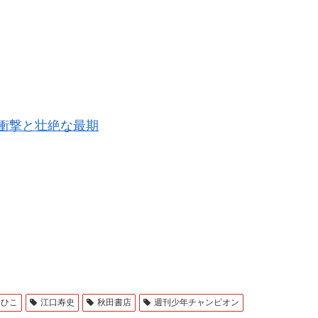
な衝撃と壮絶な最期
つひこ
江口寿史
秋田書店
週刊少年チャンピオン