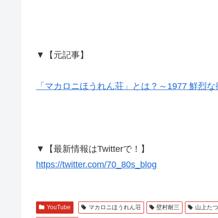
▼【元記事】
「マカロニほうれん荘」とは？～1977 鮮烈
▼【最新情報はTwitterで！】
https://twitter.com/70_80s_blog
YouTube
マカロニほうれん荘
壁村耐三
山上た