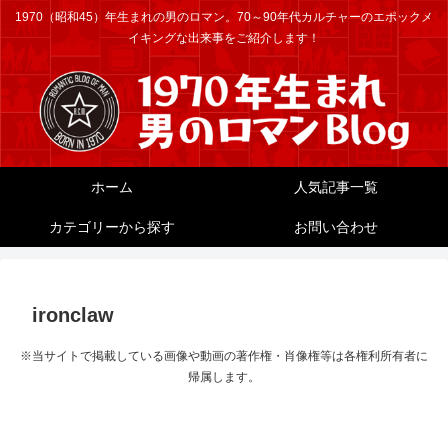
1970（昭和45）年生まれの男のロマン。70～90年代カルチャーのエポックメ
イキングな出来事をご紹介します！
ホーム
人気記事一覧
カテゴリーから探す
お問い合わせ
ironclaw
※当サイトで掲載している画像や動画の著作権・肖像権等は各権利所有者に
帰属します。