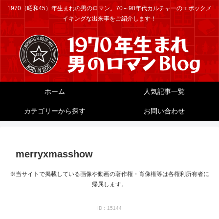
1970（昭和45）年生まれの男のロマン。70～90年代カルチャーのエポックメ
イキングな出来事をご紹介します！
ホーム
人気記事一覧
カテゴリーから探す
お問い合わせ
merryxmasshow
※当サイトで掲載している画像や動画の著作権・肖像権等は各権利所有者に
帰属します。
ID：15144