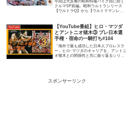
今回は大反響の昭和特撮バイク回に続く
クルマSP前編。昭和ウルトラシリーズ
【ウルトラQ】から【ウルトラマンレ
オ】に登場した防衛隊のクルマについ
て、そのベース車両を解析します！【チ
ャプター】 00:00:00 オープニング
【YouTube番組】ヒロ・マツダ
YouTube
00:00:46 ウ...
とアントニオ猪木③ プレ日本選
手権・宿命の一騎打ち#104
「海外で最も成功した日本人プロレスラ
ー」ヒロ･マツダのキャリアを、アントニ
オ猪木との関係性と共に振り返るシリー
ズ最終回。今回はいよいよ、日本で一度
だけ行われた宿命の一騎打ち･1978年 プ
レ日本選手権 優勝戦を解析します。なぜ
佐山聡氏は、こ...
スポンサーリンク