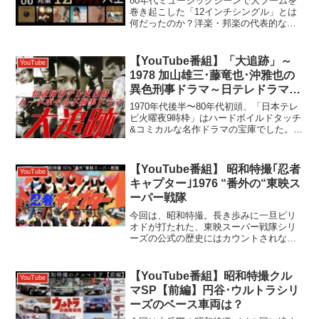
80年代ミュージックシーンで大ブームを
巻き起こした「12インチシングル」とは
何だったのか？洋楽・邦楽の代表的な懐
かしの楽曲の数々を、ゲストの水天宮ゴ
チ！さんと共に振り返ります。 ※下記再
生リストも併せてお楽しみください 【チ
【YouTube番組】「大追跡」～
YouTube
ャプター】 00...
1978 加山雄三･藤竜也･沖雅也の
異色刑事ドラマ～日テレドラマシ
リーズ①#119
1970年代後半〜80年代初頭、「日本テレ
ビ火曜夜9時枠」はハードボイルドタッチ
&コミカルな名作ドラマの宝庫でした。中
でも私が好きな｢大追跡｣｢俺たちは天使
だ｣｢プロハンター｣の3作から、今回はそ
れらの原点である、｢大追跡｣をご紹介し
【YouTube番組】 昭和特撮｢忍者
YouTube
ます！...
キャプター｣1976 “番外の“東映ス
ーパー戦隊
今回は、昭和特撮。長き歩みに一旦ピリ
オドが打たれた、東映スーパー戦隊シリ
ーズの公式の歴史にはカウントされな
い、幻の“番外“戦隊！ 1976（昭和51）年
「忍者キャプター」の誕生の経緯、差別
化ポイント、魅力を解析します。 【チャ
【YouTube番組】昭和特撮クル
YouTube
プター】 00...
マSP【前編】円谷･ウルトラシリ
ーズのベース車両は？