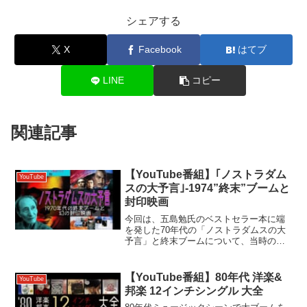
シェアする
X
Facebook
はてブ
LINE
コピー
関連記事
【YouTube番組】｢ノストラダム
YouTube
スの大予言｣-1974”終末”ブームと
封印映画
今回は、五島勉氏のベストセラー本に端
を発した70年代の「ノストラダムスの大
予言」と終末ブームについて、当時の時
代背景と伝説の封印映画を交えて解析し
ます。 【チャプター】 00:00:00 オープ
ニング 00:00:54 1974年のベストセ...
【YouTube番組】80年代 洋楽&
YouTube
邦楽 12インチシングル 大全