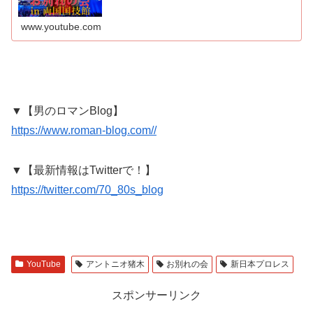
す。ニュースや公式では紹介されない開場前の様子や展
示、記念品、献花の様子など…追体験...
www.youtube.com
▼【男のロマンBlog】
https://www.roman-blog.com//
▼【最新情報はTwitterで！】
https://twitter.com/70_80s_blog
YouTube
アントニオ猪木
お別れの会
新日本プロレス
スポンサーリンク