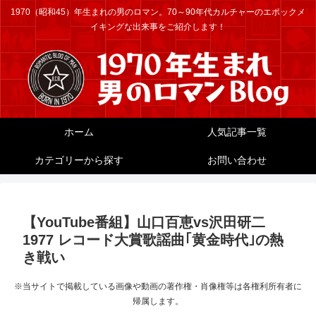
1970（昭和45）年生まれの男のロマン。70～90年代カルチャーのエポックメ
イキングな出来事をご紹介します！
ホーム
人気記事一覧
カテゴリーから探す
お問い合わせ
【YouTube番組】山口百恵vs沢田研二
1977 レコード大賞歌謡曲｢黄金時代｣の熱
き戦い
※当サイトで掲載している画像や動画の著作権・肖像権等は各権利所有者に
帰属します。