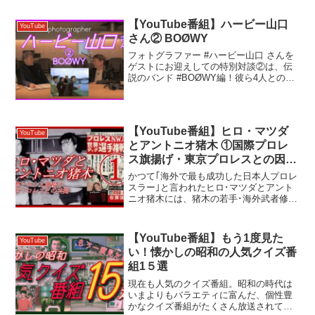
か？ 00:02:27 多様化・複雑化するアイド
ル界 00:05:0...
【YouTube番組】ハービー山口
YouTube
さん② BOØWY
フォトグラファー #ハービー山口 さんを
ゲストにお迎えしての特別対談②は、伝
説のバンド #BOØWY編！彼ら4人との出
会いからベルリンでのレコーディング、
解散時などのエピソードを語っていただ
きました。#氷室京介 #布袋寅泰 #松井常
松 #高...
【YouTube番組】ヒロ・マツダ
YouTube
とアントニオ猪木 ①国際プロレ
ス旗揚げ・東京プロレスとの因縁
#101
かつて｢海外で最も成功した日本人プロレ
スラー｣と言われたヒロ･マツダとアント
ニオ猪木には、猪木の若手･海外武者修行
時代から続く、不思議な因縁がありま
す。共にゴッチの薫陶を受けた79年の両
者の一騎打ちは、近年｢隠れた名勝負｣と
【YouTube番組】もう1度見た
YouTube
再評価する声が高...
い！懐かしの昭和の人気クイズ番
組1５選
現在も人気のクイズ番組。昭和の時代は
いまよりもバラエティに富んだ、個性豊
かなクイズ番組がたくさん放送されてい