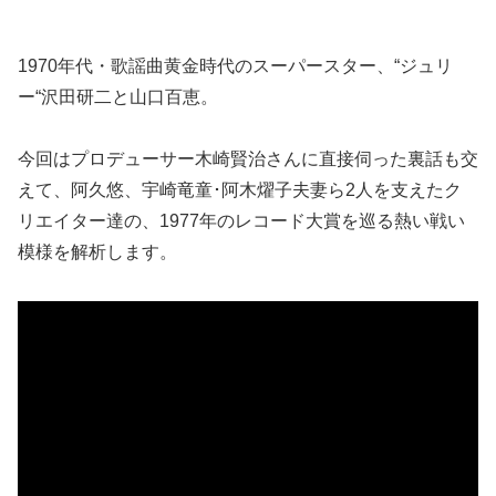
1970年代・歌謡曲黄金時代のスーパースター、“ジュリ
ー“沢田研二と山口百恵。
今回はプロデューサー木崎賢治さんに直接伺った裏話も交
えて、阿久悠、宇崎竜童･阿木燿子夫妻ら2人を支えたク
リエイター達の、1977年のレコード大賞を巡る熱い戦い
模様を解析します。