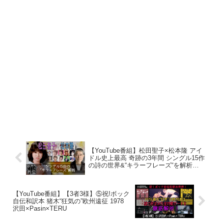
【YouTube番組】松田聖子×松本隆 アイ
ドル史上最高 奇跡の3年間 シングル15作
の詩の世界&“キラーフレーズ“を解析
1981-1984
【YouTube番組】【3者3様】⑤祝!ボック
自伝和訳本 猪木“狂気の”欧州遠征 1978
沢田×Pasin×TERU