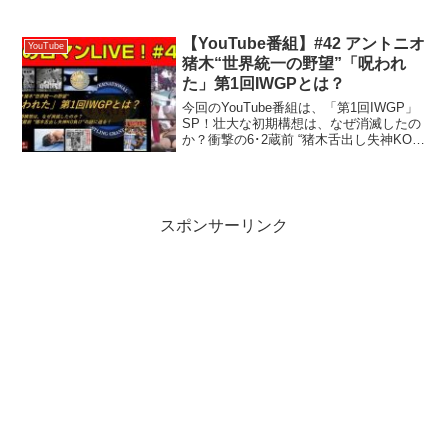
ました。そこで今回は、TVが主役、元気
だった時代のお茶の間にタイムスリッ
プ。「もう一度見たい！懐かしのクイズ
【YouTube番組】#42 アントニオ
YouTube
番組15選」を振り返りま...
猪木“世界統一の野望”「呪われ
た」第1回IWGPとは？
今回のYouTube番組は、「第1回IWGP」
SP！壮大な初期構想は、なぜ消滅したの
か？衝撃の6･2蔵前 “猪木舌出し失神KO負
け”の謎に迫る！【チャプター】00:00:00
ハイライト00:00:08 オープニング
00:00:37 当時の...
スポンサーリンク