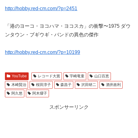
http://hobby.red-cm.com/?p=2451
「港のヨーコ・ヨコハマ・ヨコスカ」の衝撃〜1975 ダウ
ンタウン・ブギウギ・バンドの異色の傑作
http://hobby.red-cm.com/?p=10199
YouTube
レコード大賞
宇崎竜童
山口百恵
木崎賢治
桜田淳子
森昌子
沢田研二
酒井政利
阿久悠
阿木燿子
スポンサーリンク