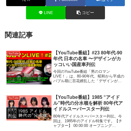
LINE
コピー
関連記事
【YouTube番組】#23 80年代-90
YouTube
年代 日本の名車 〜デザインがカ
ッコいい国産車列伝
今回のYouTube番組「男のロマン
LIVE！」は、80-90年代、昭和から平成の
バブル期に百花繚乱した「デザインがカ
ッコイイ」国産名車をご紹介します！#プ
レリュード #シルビア #セフィーロ #シー
マ #GT-R&Z #ソアラ #レパード...
【YouTube番組】1985 “アイド
YouTube
ル”時代の分水嶺を解析 80年代ア
イドルスーパースター列伝
80年代アイドルスーパースター列伝。今
回は、1985年のアイドル特集です。【チ
ャプター】 00:00:00 オープニング
00:01:15 はじめに － なぜ1985年なの