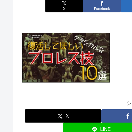
X
Facebook
シ
X
LINE