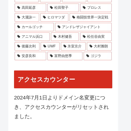
高田延彦
松田聖子
プロレス
大瀧詠一
ヒロマツダ
格闘技世界一決定戦
カールゴッチ
アンドレザジャイアント
アニマル浜口
木村健吾
松任谷由実
後藤次利
UWF
氷室京介
大村雅朗
安彦良和
富野由悠季
ゴジラ
アクセスカウンター
2024年7月1日よりドメイン名変更につ
き、アクセスカウンターがリセットされ
ました。