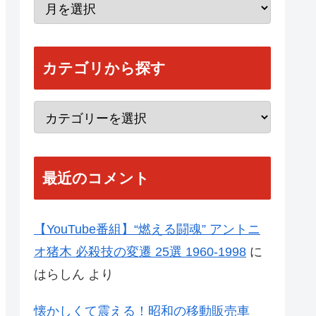
カテゴリから探す
最近のコメント
【YouTube番組】“燃える闘魂” アントニ
オ猪木 必殺技の変遷 25選 1960-1998
に
はらしん
より
懐かしくて震える！昭和の移動販売車