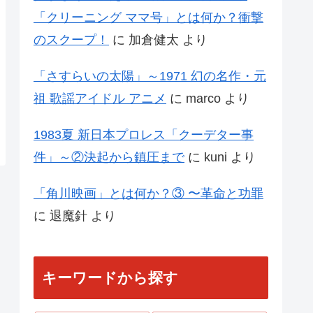
「クリーニング ママ号」とは何か？衝撃
のスクープ！
に
加倉健太
より
「さすらいの太陽」～1971 幻の名作・元
祖 歌謡アイドル アニメ
に
marco
より
1983夏 新日本プロレス「クーデター事
件」～②決起から鎮圧まで
に
kuni
より
「角川映画」とは何か？③ 〜革命と功罪
に
退魔針
より
キーワードから探す