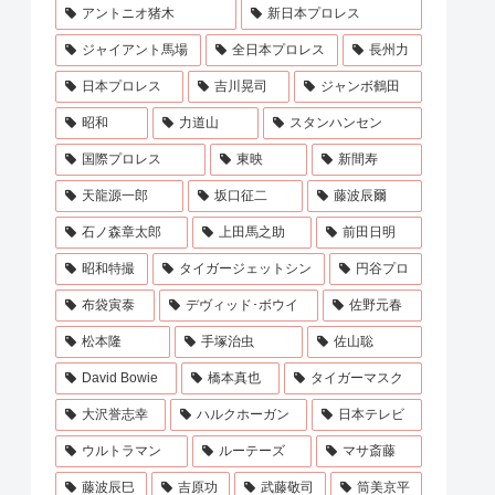
アントニオ猪木
新日本プロレス
ジャイアント馬場
全日本プロレス
長州力
日本プロレス
吉川晃司
ジャンボ鶴田
昭和
力道山
スタンハンセン
国際プロレス
東映
新間寿
天龍源一郎
坂口征二
藤波辰爾
石ノ森章太郎
上田馬之助
前田日明
昭和特撮
タイガージェットシン
円谷プロ
布袋寅泰
デヴィッド･ボウイ
佐野元春
松本隆
手塚治虫
佐山聡
David Bowie
橋本真也
タイガーマスク
大沢誉志幸
ハルクホーガン
日本テレビ
ウルトラマン
ルーテーズ
マサ斎藤
藤波辰巳
吉原功
武藤敬司
筒美京平