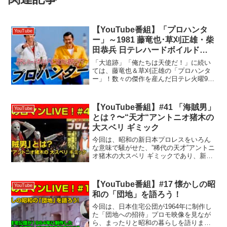
【YouTube番組】「プロハンタ
YouTube
ー」～1981 藤竜也･草刈正雄・柴
田恭兵 日テレハードボイルド＆
コミカル名作ドラマ！
「大追跡」「俺たちは天使だ！」に続い
ては、藤竜也＆草刈正雄の「プロハンタ
ー」！数々の傑作を産んだ日テレ火曜9時
ドラマの最終作。横浜を舞台にしたバデ
ィ探偵モノの魅力を、当時の時代背景と
共に解説します！【チャプター】
【YouTube番組】#41 「海賊男」
YouTube
00:00:00 オープニン...
とは？〜“天才“アントニオ猪木の
大スベリ ギミック
今回は、昭和の新日本プロレスをいろん
な意味で騒がせた、”稀代の天才”アントニ
オ猪木の大スベリ ギミックであり、新日
本プロレスの黒歴史、「海賊男」とは何
だったのか？を解説します。【チャプタ
ー】00:00:00 ハイライト00:00:11 オー...
【YouTube番組】#17 懐かしの昭
YouTube
和の「団地」を語ろう！
今回は、日本住宅公団が1964年に制作し
た「団地への招待」プロモ映像を見なが
ら、まったりと昭和の暮らしを語りま