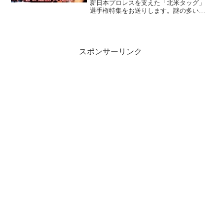
新日本プロレスを支えた「北米タッグ」
選手権特集をお送りします。謎の多いタ
イトル誕生の経緯からチャンピオンチー
ムの変遷、名＆迷勝負について、北米タ
ッグ愛好家（笑）Pasinさんをゲストにお
迎えして、語り尽...
スポンサーリンク