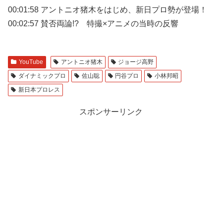
00:01:58 アントニオ猪木をはじめ、新日プロ勢が登場！
00:02:57 賛否両論!? 特撮×アニメの当時の反響
YouTube
アントニオ猪木
ジョージ高野
ダイナミックプロ
佐山聡
円谷プロ
小林邦昭
新日本プロレス
スポンサーリンク