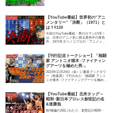
す！1960年代の「団地」は、タワーマン
ション並みの”憧れ”だった？電化製品、水
洗トイレ、ダイニングキッチン、ベラン
ダ、防犯チェー...
【YouTube番組】世界初の“アニ
YouTube
メンタリー”「決断」（1971）と
は？#120
今回のYouTube番組・男のロマンLIVE！
は、日本のアニメ史に残る異色中の異色
作、1971年タツノコプロの「アニメンタ
リー決断」とは？制作の経緯から当時の
反響、勇しすぎる主題歌、ガッチャマン
などその後の作品への影響、さらには有
【刊行記念トークショー】「格闘
YouTube
名な最終回...
家 アントニオ猪木 -ファイティン
グアーツを極めた男-」
2023年11月24日（金）に書泉ブックタワ
ー（秋葉原）で行われた「格闘家 アント
ニオ猪木 -ファイティングアーツを極めた
男-」刊行記念イベントの模様をお届けし
ます。著者 木村光一さん と 特別ゲス
ト・カメラマン 原悦生さんの、「至近距
【YouTube番組】北米タッグ～
YouTube
離で...
昭和･新日本プロレス創世記の名
&迷勝負
前/後編の2回にわたり、創世記の昭和・