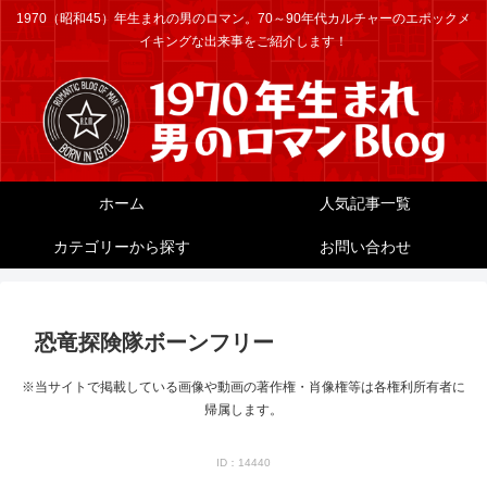
1970（昭和45）年生まれの男のロマン。70～90年代カルチャーのエポックメ
イキングな出来事をご紹介します！
ホーム
人気記事一覧
カテゴリーから探す
お問い合わせ
恐竜探険隊ボーンフリー
※当サイトで掲載している画像や動画の著作権・肖像権等は各権利所有者に
帰属します。
ID：14440