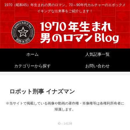
1970（昭和45）年生まれの男のロマン。70～90年代カルチャーのエポックメ
イキングな出来事をご紹介します！
ホーム
人気記事一覧
カテゴリーから探す
お問い合わせ
ロボット刑事 イナズマン
※当サイトで掲載している画像や動画の著作権・肖像権等は各権利所有者に
帰属します。
ID：14138