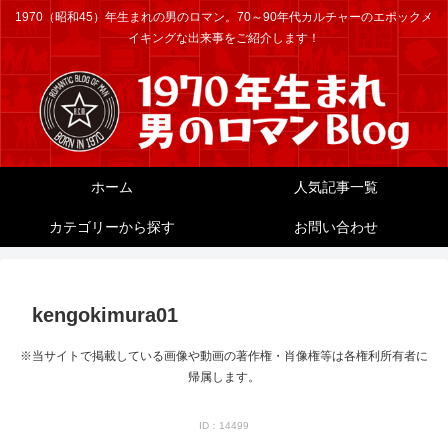
1970（昭和45）年生まれの男のロマン。70～90年代カルチャーのエポックメ
イキングな出来事をご紹介します！
ホーム
人気記事一覧
カテゴリーから探す
お問い合わせ
kengokimura01
※当サイトで掲載している画像や動画の著作権・肖像権等は各権利所有者に
帰属します。
ID：14499