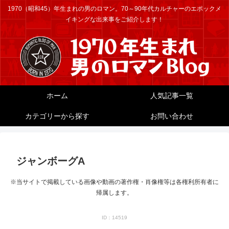
1970（昭和45）年生まれの男のロマン。70～90年代カルチャーのエポックメ
イキングな出来事をご紹介します！
ホーム
人気記事一覧
カテゴリーから探す
お問い合わせ
ジャンボーグA
※当サイトで掲載している画像や動画の著作権・肖像権等は各権利所有者に
帰属します。
ID：14519