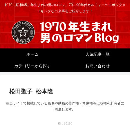
1970（昭和45）年生まれの男のロマン。70～90年代カルチャーのエポックメ
イキングな出来事をご紹介します！
ホーム
人気記事一覧
カテゴリーから探す
お問い合わせ
松田聖子_松本隆
※当サイトで掲載している画像や動画の著作権・肖像権等は各権利所有者に
帰属します。
ID：15116