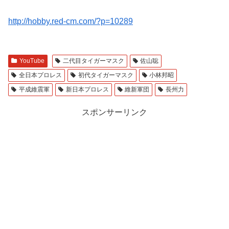
http://hobby.red-cm.com/?p=10289
YouTube
二代目タイガーマスク
佐山聡
全日本プロレス
初代タイガーマスク
小林邦昭
平成維震軍
新日本プロレス
維新軍団
長州力
スポンサーリンク