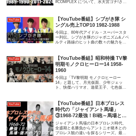
#COMPLEX について、水天宮ゴチ!さん
（元布袋事務所）をゲストに迎えて1989
年の結成から活動休止、2011年の復活ま
での歩みをリアタイ世代視点で語り尽...
【YouTube番組】シブがき隊 シ
YouTube
ングル売上TOP10 1982-1988
今回は、80年代アイドル・スーパースタ
ー列伝。シブがき隊のジャポニズム&ノベ
ルティ路線のヒット曲の数々の魅力を、
シングル売上ベスト10と共に解析しま
す！【チャプター】 00:00:00 オープニン
グ シブがき隊とは 00:00:54 ｢花の...
【YouTube番組】昭和特撮 TV黎
YouTube
明期モノクロヒーロー14 1958-
1960
今回は「TV黎明期 モノクロヒーロー
14」と題して、月光仮面、少年ジェッ
ト、快傑ハリマオ、遊星王子、七色仮面
などなど、白黒TV時代を熱狂させた伝説
のヒーロー達の魅力と知られざる逸話を
解析します！【チャプター】 00:00:00 オ
【YouTube番組】日本プロレス
YouTube
ープニン...
時代の「ジャイアント馬場」
③1968-72最強！BI砲～馬場と猪
木の“プロレス観”
ジャイアント馬場の日本プロレス時代、
全盛期と名勝負からアントニオ猪木との
プロレス観の違いを探るシリーズ。最終