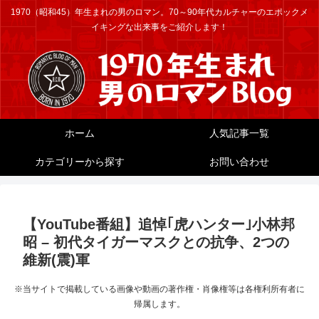
1970（昭和45）年生まれの男のロマン。70～90年代カルチャーのエポックメ
イキングな出来事をご紹介します！
ホーム
人気記事一覧
カテゴリーから探す
お問い合わせ
【YouTube番組】追悼｢虎ハンター｣小林邦
昭 – 初代タイガーマスクとの抗争、2つの
維新(震)軍
※当サイトで掲載している画像や動画の著作権・肖像権等は各権利所有者に
帰属します。