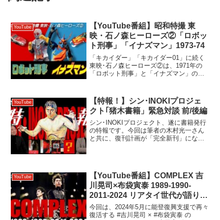
【YouTube番組】昭和特撮 東
YouTube
映・石ノ森ヒーローズ②「ロボッ
ト刑事」「イナズマン」1973-74
「キカイダー」「キカイダー01」に続く
東映･石ノ森ヒーローズ②は、1971年の
「ロボット刑事」と「イナズマン」の魅
力を徹底解説！ロボットによる刑事もの
と超能力ヒーローというユニークな設定
はいかにして生まれ、描かれたのか？昭
【特報！】シン･INOKIプロジェ
YouTube
和特撮の魅力を掘り...
クト｢猪木書籍」緊急対談 前/後編
シン･INOKIプロジェクト、遂に書籍発行
の特報です。今回は筆者の木村光一さん
と共に、復刊計画が「完全新刊」になっ
た経緯から、この書籍の意義と込めた想
い、そして目次に沿って読みどころを一
挙公開！前/後編の2回に分けてお届けし
ます。【チャプタ...
【YouTube番組】COMPLEX 吉
YouTube
川晃司×布袋寅泰 1989-1990-
2011-2024 リアタイ世代が語り尽
くす2時間
今回は、2024年5月に能登復興支援で再々
復活する #吉川晃司 × #布袋寅泰 の