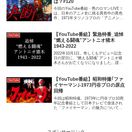
は？#120
今回のYouTube番組・男のロマンLIVE！
は、日本のアニメ史に残る異色中の異色
作、1971年タツノコプロの「アニメンタ
リー決断」とは？制作の経緯から当時の
反響、勇しすぎる主題歌、ガッチャマン
などその後の作品への影響、さらには有
【YouTube番組】緊急特番_追悼
YouTube
名な最終回...
”燃える闘魂”アントニオ猪木
1943-2022
2022年10月1日。奇しくもデビュー記念
日の翌日に、“燃える闘魂” アントニオ猪
木さんがお亡くなりになりました。謹ん
で、ご冥福をお祈り申し上げます。他の
プロレスラーとは違う輝きを放ち、日本
プロレス界を牽引し続けたアントニオ猪
【YouTube番組】昭和特撮｢ファ
YouTube
木の魅力とは？...
イヤーマン｣-1973円谷プロの原点
回帰
今回は昭和特撮。1973年に円谷プロ10周
年記念番組として日本テレビで放送され
た「ファイヤーマン」の魅力について、
当時の特撮番組の流れと共に解説しま
す！ 【チャプター】 00:00:00 オープニ
ング 00:00:50 百花繚乱の特撮ヒーロ...
スポンサーリンク