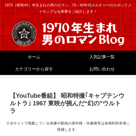
1970（昭和45）年生まれの男のロマン。70～90年代カルチャーのエポックメ
イキングな出来事をご紹介します！
ホーム
人気記事一覧
カテゴリーから探す
お問い合わせ
【YouTube番組】 昭和特撮｢キャプテンウ
ルトラ｣ 1967 東映が挑んだ“幻の”ウルト
ラ
※当サイトで掲載している画像や動画の著作権・肖像権等は各権利所有者に
帰属します。