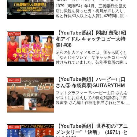
件！
1979（昭和54）年1月、三菱銀行北畠支
店に猟銃を持った男・梅川が押し入り、
客と行員30人以上を人質に42時間に渡り
籠城した、銀行強盗・人質・猟奇殺人事
件が発生しました。今回のYouTube番組
は、TVが連日、現場の緊迫した映像をお
【YouTube番組】悶絶! 羞恥! 昭
YouTube
茶の間...
和アイドル キャッチコピー大特
集! #88
昭和の新人アイドルには、後から聞くと
「なんじゃソレ？」なキャッチコピーが
付けられていました。芸能事務所の腕利
きスタッフが頭を悩ませて誕生した愛の
結晶･･･にも関わらず、よりによってなん
でソレなの？ヒドくない？という･･･。今
【YouTube番組】ハービー山口
YouTube
回は、そんな悶絶...
さん③ 布袋寅泰|GUITARYTHM
フォトグラファー #ハービー山口 さんを
ゲストにお迎えしての特別対談③は #布
袋寅泰 さん編！作詞を担当されたアルバ
ム #GUITARYTHM にまつわるエピソード
をお聞きしました。【チャプター】
00:00:00 オープニング00:00:3...
【YouTube番組】世界初の“アニ
YouTube
メンタリー”「決断」（1971）と