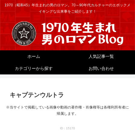
1970（昭和45）年生まれの男のロマン。70～90年代カルチャーのエポックメ
イキングな出来事をご紹介します！
ホーム
人気記事一覧
カテゴリーから探す
お問い合わせ
キャプテンウルトラ
※当サイトで掲載している画像や動画の著作権・肖像権等は各権利所有者に
帰属します。
ID：15170