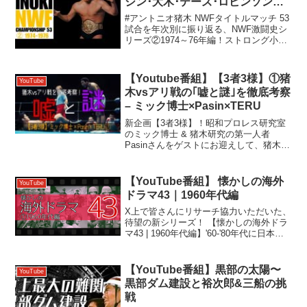
シン･大木･テーズ･ロビンソン
#107
#アントニオ猪木 NWFタイトルマッチ 53
試合を年次別に振り返る、NWF激闘史シ
リーズ②1974～76年編！ストロング小
林、大木金太郎との大物日本人対決、シ
ンとの腕折り遺恨、憧れのルー･テーズ越
え、そしてビル･ロビンソンとの至高のフ
【Youtube番組】【3者3様】①猪
YouTube
ルタイ...
木vsアリ戦の｢嘘と謎｣を徹底考察
– ミック博士×Pasin×TERU
新企画【3者3様】！昭和プロレス研究室
のミック博士 & 猪木研究の第一人者
Pasinさんをゲストにお迎えして、猪木vs
アリ戦の「嘘と謎」を徹底考察！ 「昭和
プロレスマガジン」64号で展開された、
東スポ史観を揺るがすミック博士の徹底
【YouTube番組】 懐かしの海外
YouTube
考察を基に...
ドラマ43｜1960年代編
X上で皆さんにリサーチ協力いただいた、
待望の新シリーズ！ 【懐かしの海外ドラ
マ43 | 1960年代編】'60-'80年代に日本で
放送された計90番組をピックアップし、
今回は'60年代の西部劇･ホームコメディ･
スパイSFなど43作品を徹底解...
【YouTube番組】黒部の太陽〜
YouTube
黒部ダム建設と裕次郎&三船の挑
戦