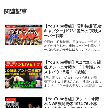
関連記事
【YouTube番組】 昭和特撮｢忍者
YouTube
キャプター｣1976 “番外の“東映ス
ーパー戦隊
今回は、昭和特撮。長き歩みに一旦ピリ
オドが打たれた、東映スーパー戦隊シリ
ーズの公式の歴史にはカウントされな
い、幻の“番外“戦隊！ 1976（昭和51）年
「忍者キャプター」の誕生の経緯、差別
化ポイント、魅力を解析します。 【チャ
【YouTube番組】#12 “燃える闘
YouTube
プター】 00...
魂 アントニオ猪木”「非常識」ベ
ストバウト5選！（後編）
3回に渡ってご紹介してきた”燃える闘
魂”アントニオ猪木さんの「常識ハミ出し
まくり、スケールのデカい5つの試合」最
終回。ベスト1はアノ試合です！現役当時
を知らない若い世代や、プロレス興味な
くて･･･という方にもわかる「アントニオ
【YouTube番組】アントニオ猪
YouTube
猪木ってナニが...
木 NWF激闘史② 1974-76 小林･