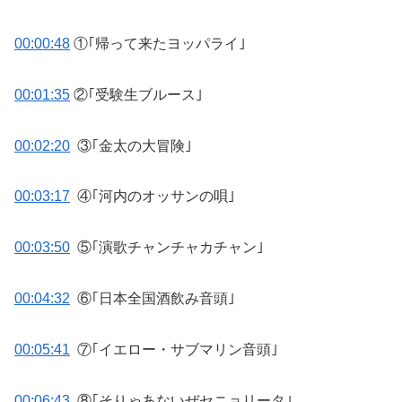
00:00:48
①｢帰って来たヨッパライ｣
00:01:35
②｢受験生ブルース｣
00:02:20
③｢金太の大冒険｣
00:03:17
④｢河内のオッサンの唄｣
00:03:50
⑤｢演歌チャンチャカチャン｣
00:04:32
⑥｢日本全国酒飲み音頭｣
00:05:41
⑦｢イエロー・サブマリン音頭｣
00:06:43
⑧｢そりゃあないぜセニョリータ｣