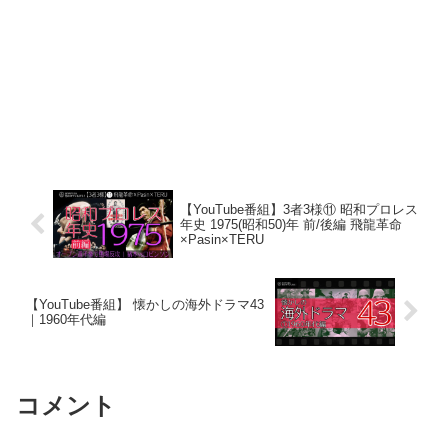
【YouTube番組】3者3様⑪ 昭和プロレス
年史 1975(昭和50)年 前/後編 飛龍革命
×Pasin×TERU
【YouTube番組】 懐かしの海外ドラマ43
｜1960年代編
コメント