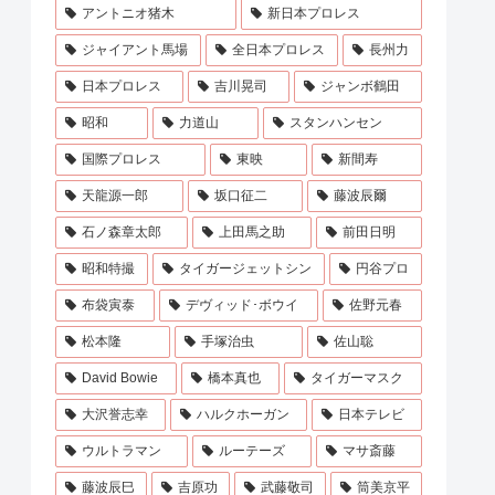
アントニオ猪木
新日本プロレス
ジャイアント馬場
全日本プロレス
長州力
日本プロレス
吉川晃司
ジャンボ鶴田
昭和
力道山
スタンハンセン
国際プロレス
東映
新間寿
天龍源一郎
坂口征二
藤波辰爾
石ノ森章太郎
上田馬之助
前田日明
昭和特撮
タイガージェットシン
円谷プロ
布袋寅泰
デヴィッド･ボウイ
佐野元春
松本隆
手塚治虫
佐山聡
David Bowie
橋本真也
タイガーマスク
大沢誉志幸
ハルクホーガン
日本テレビ
ウルトラマン
ルーテーズ
マサ斎藤
藤波辰巳
吉原功
武藤敬司
筒美京平