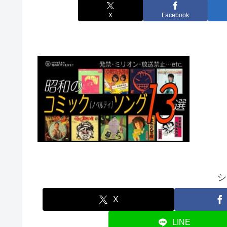
X
Facebook
シ
X
LINE