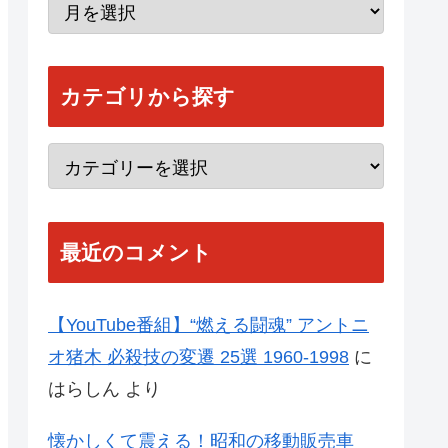
カテゴリから探す
最近のコメント
【YouTube番組】“燃える闘魂” アントニ
オ猪木 必殺技の変遷 25選 1960-1998
に
はらしん
より
懐かしくて震える！昭和の移動販売車