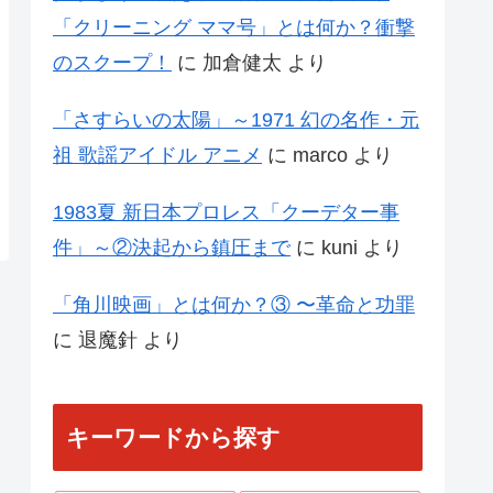
「クリーニング ママ号」とは何か？衝撃
のスクープ！
に
加倉健太
より
「さすらいの太陽」～1971 幻の名作・元
祖 歌謡アイドル アニメ
に
marco
より
1983夏 新日本プロレス「クーデター事
件」～②決起から鎮圧まで
に
kuni
より
「角川映画」とは何か？③ 〜革命と功罪
に
退魔針
より
キーワードから探す