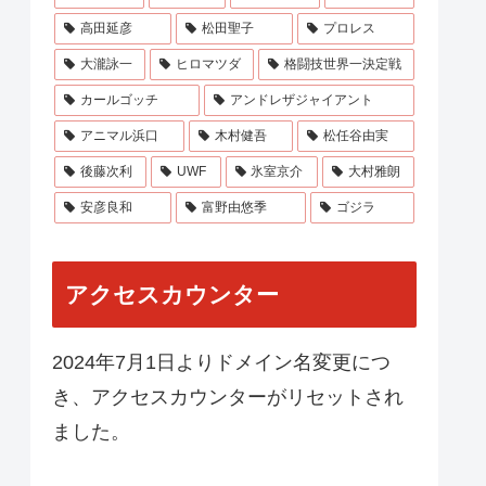
高田延彦
松田聖子
プロレス
大瀧詠一
ヒロマツダ
格闘技世界一決定戦
カールゴッチ
アンドレザジャイアント
アニマル浜口
木村健吾
松任谷由実
後藤次利
UWF
氷室京介
大村雅朗
安彦良和
富野由悠季
ゴジラ
アクセスカウンター
2024年7月1日よりドメイン名変更につ
き、アクセスカウンターがリセットされ
ました。