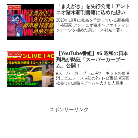
ークの真裏で猪木が闘った意外な相手と
「まえがき」を先行公開！アント
YouTube
は？･･･et...
ニオ猪木新刊書籍に込めた想い
2023年10月に発売を予定している新書籍
「格闘家 アントニオ猪木〜ファイティン
グアーツを極めた男」（木村光一著）の
まえがきを、独占先行公開！猪木信者、
プロレスマニアだけでなく、多くの方に
お読みいただきたいそのテーマと、この
書籍に込めた想い...
【YouTube番組】#6 昭和の日本
YouTube
列島が熱狂「スーパーカーブー
ム」公開！
#スーパーカーブーム #サーキットの狼 #
消しゴムレース #幻の?テレビ番組 #現実
社会での加熱 #ブームを支えた人気車た
ち #ちびっこが熱狂したベスト8！ #「ス
ーパーカー」ブームの遺したもの懐かし
のブームを語っています。もうすぐ
1,00...
スポンサーリンク