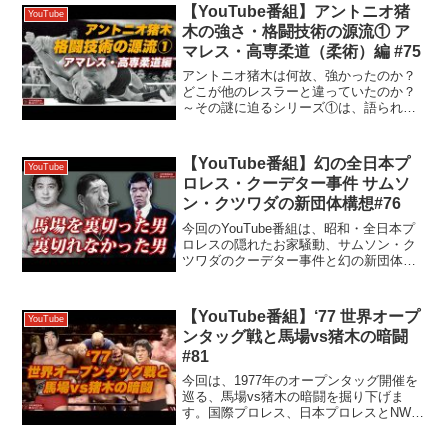
画・”シン･INOKIプロジェクト”始動第一
【YouTube番組】アントニオ猪
YouTube
弾！木村さ...
木の強さ・格闘技術の源流① ア
マレス・高専柔道（柔術）編 #75
アントニオ猪木は何故、強かったのか？
どこが他のレスラーと違っていたのか？
～その謎に迫るシリーズ①は、語られる
ことの少ない「ゴッチ教室」以前の、
「アマレス、高専柔道（柔術）」につい
て徹底解析します！●北沢・マサ・小鉄が
【YouTube番組】幻の全日本プ
YouTube
語る「日プロ道場時代の猪...
ロレス・クーデター事件 サムソ
ン・クツワダの新団体構想#76
今回のYouTube番組は、昭和・全日本プ
ロレスの隠れたお家騒動、サムソン・ク
ツワダのクーデター事件と幻の新団体構
想について、解析します。この事件はそ
の後のジャイアント馬場とジャンボ鶴田
の関係性に、どのような影響を与えたの
【YouTube番組】‘77 世界オープ
YouTube
か？背後にうごめく...
ンタッグ戦と馬場vs猪木の暗闘
#81
今回は、1977年のオープンタッグ開催を
巡る、馬場vs猪木の暗闘を掘り下げま
す。国際プロレス、日本プロレスとNWA
も巻き込んでの、幻の新日アジア王座騒
動とは？ザ・ファンクスvsブッチャー･シ