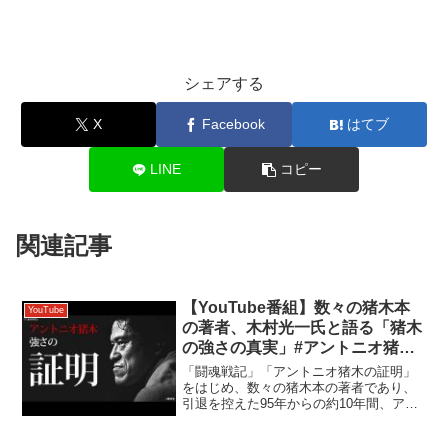
シェアする
X
Facebook
はてブ
LINE
コピー
関連記事
【YouTube番組】数々の猪木本
YouTube
の著者、木村光一氏と語る「猪木
の強さの真実」#アントニオ猪木
#93
「闘魂戦記」「アントニオ猪木の証明」
をはじめ、数々の猪木本の著者であり、
引退を控えた95年からの約10年間、アン
トニオ猪木に密着、UFO立ち上げなどに
も尽力された木村光一さんとのコラボ企