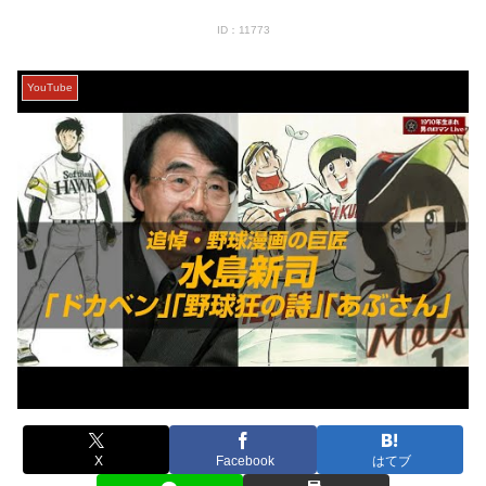
ID：11773
YouTube
X
Facebook
はてブ