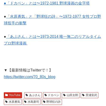
●「ドカベン」とは〜1972-1981 野球漫画の金字塔
●
「水原勇気」と「野球狂の詩」〜1972-1977 女性プロ野
球投手の衝撃
●
「あぶさん」とは〜1973-2014 唯一無二のリアルタイム
プロ野球漫画
▼【最新情報はTwitterで！】
https://twitter.com/70_80s_blog
YouTube
あぶさん
ドカベン
山田太郎
景浦安武
水原勇気
水島新司
野球狂の詩