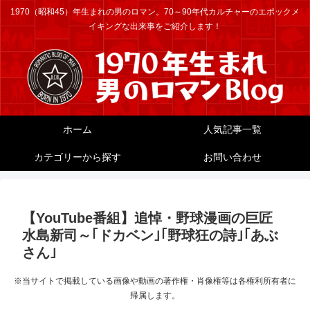
1970（昭和45）年生まれの男のロマン。70～90年代カルチャーのエポックメ
イキングな出来事をご紹介します！
ホーム
人気記事一覧
カテゴリーから探す
お問い合わせ
【YouTube番組】追悼・野球漫画の巨匠
水島新司～｢ドカベン｣｢野球狂の詩｣｢あぶ
さん｣
※当サイトで掲載している画像や動画の著作権・肖像権等は各権利所有者に
帰属します。