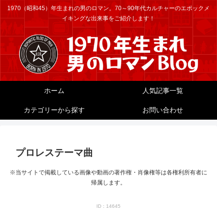
1970（昭和45）年生まれの男のロマン。70～90年代カルチャーのエポックメ
イキングな出来事をご紹介します！
ホーム
人気記事一覧
カテゴリーから探す
お問い合わせ
プロレステーマ曲
※当サイトで掲載している画像や動画の著作権・肖像権等は各権利所有者に
帰属します。
ID：14645