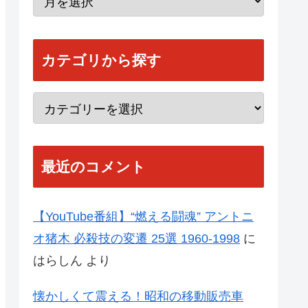
カテゴリから探す
最近のコメント
【YouTube番組】“燃える闘魂” アントニ
オ猪木 必殺技の変遷 25選 1960-1998
に
はらしん
より
懐かしくて震える！昭和の移動販売車