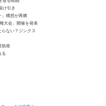
権」を巡る暗闘
の駆け引き
統一」構想が再燃
グ選手権大会」開催を発表
当たらない？ジンクス
恨勃発
れる