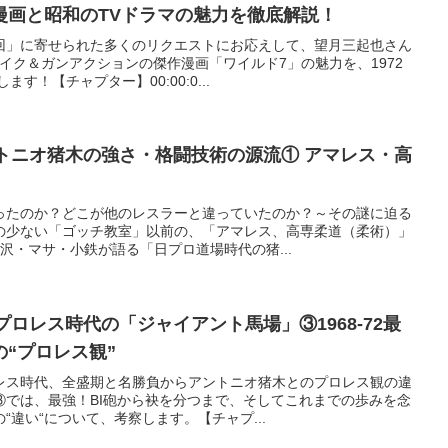
漫画と昭和のTVドラマの魅力を徹底解説！
回」に寄せられた多くのリクエストにお応えして、望月三起也さん
イク＆ガンアクションの傑作漫画「ワイルド7」の魅力を、1972
す！【チャプター】00:00:0...
アントニオ猪木の強さ・格闘技術の源流① アマレス・高
ったのか？どこが他のレスラーと違っていたのか？～その謎に迫る
の少ない「ゴッチ教室」以前の、「アマレス、高専柔道（柔術）」
沢・マサ・小鉄が語る「日プロ道場時代の猪...
本プロレス時代の「ジャイアント馬場」③1968-72最
の“プロレス観”
レス時代、全盛期と名勝負からアントニオ猪木とのプロレス観の違
③では、最強！BI砲から袂を分つまで、そしてこれまでの歩みを念
“違い“について、考察します。【チャプ...