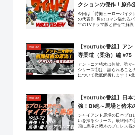
クションの傑作！原作
今回は「特撮ヒーローバイク
の代表作･男のロマン溢れるバ
年のTVドラマ版と併せて解説しま
【YouTube番組】
YouTube
専柔道（柔術）編 #75
アントニオ猪木は何故、強か
シリーズ①は、語られること
について徹底解析します！●北
【YouTube番組】日
YouTube
強！BI砲～馬場と猪木
ジャイアント馬場の日本プロ
いを探るシリーズ。最終回の
頭に馬場と猪木のプロレス観の