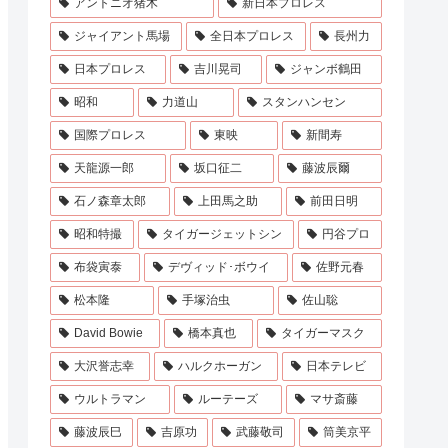
アントニオ猪木
新日本プロレス
ジャイアント馬場
全日本プロレス
長州力
日本プロレス
吉川晃司
ジャンボ鶴田
昭和
力道山
スタンハンセン
国際プロレス
東映
新間寿
天龍源一郎
坂口征二
藤波辰爾
石ノ森章太郎
上田馬之助
前田日明
昭和特撮
タイガージェットシン
円谷プロ
布袋寅泰
デヴィッド･ボウイ
佐野元春
松本隆
手塚治虫
佐山聡
David Bowie
橋本真也
タイガーマスク
大沢誉志幸
ハルクホーガン
日本テレビ
ウルトラマン
ルーテーズ
マサ斎藤
藤波辰巳
吉原功
武藤敬司
筒美京平