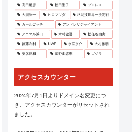
高田延彦
松田聖子
プロレス
大瀧詠一
ヒロマツダ
格闘技世界一決定戦
カールゴッチ
アンドレザジャイアント
アニマル浜口
木村健吾
松任谷由実
後藤次利
UWF
氷室京介
大村雅朗
安彦良和
富野由悠季
ゴジラ
アクセスカウンター
2024年7月1日よりドメイン名変更につ
き、アクセスカウンターがリセットされ
ました。