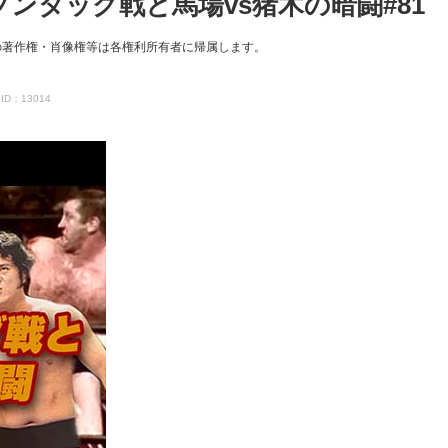
オープンタッグ戦と馬場vs猪木の暗闘#81
の著作権・肖像権等は各権利所有者に帰属します。
ID：13014