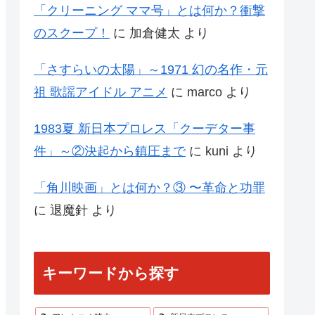
「クリーニング ママ号」とは何か？衝撃
のスクープ！
に
加倉健太
より
「さすらいの太陽」～1971 幻の名作・元
祖 歌謡アイドル アニメ
に
marco
より
1983夏 新日本プロレス「クーデター事
件」～②決起から鎮圧まで
に
kuni
より
「角川映画」とは何か？③ 〜革命と功罪
に
退魔針
より
キーワードから探す