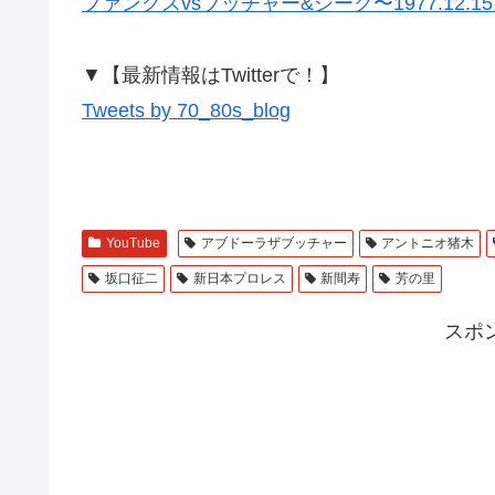
ファンクスvsブッチャー&シーク〜1977.12.
▼【最新情報はTwitterで！】
Tweets by 70_80s_blog
YouTube
アブドーラザブッチャー
アントニオ猪木
坂口征二
新日本プロレス
新間寿
芳の里
スポ