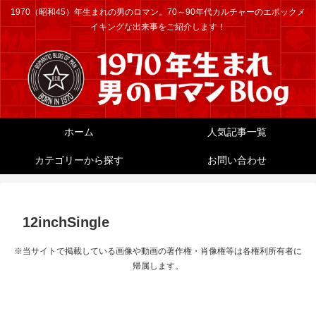
1970（昭和45）年生まれの男のロマン。70～90年代カルチャーのエポックメ
イキングな出来事をご紹介します！
ホーム
人気記事一覧
カテゴリーから探す
お問い合わせ
12inchSingle
※当サイトで掲載している画像や動画の著作権・肖像権等は各権利所有者に
帰属します。