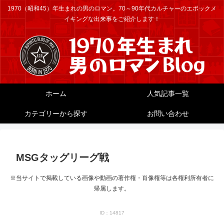
1970（昭和45）年生まれの男のロマン。70～90年代カルチャーのエポックメ
イキングな出来事をご紹介します！
ホーム
人気記事一覧
カテゴリーから探す
お問い合わせ
MSGタッグリーグ戦
※当サイトで掲載している画像や動画の著作権・肖像権等は各権利所有者に
帰属します。
ID：14817