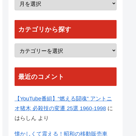
カテゴリから探す
最近のコメント
【YouTube番組】“燃える闘魂” アントニ
オ猪木 必殺技の変遷 25選 1960-1998
に
はらしん
より
懐かしくて震える！昭和の移動販売車