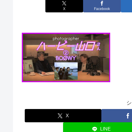
X
Facebook
シ
X
LINE