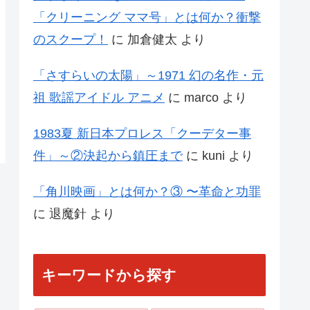
「クリーニング ママ号」とは何か？衝撃
のスクープ！
に
加倉健太
より
「さすらいの太陽」～1971 幻の名作・元
祖 歌謡アイドル アニメ
に
marco
より
1983夏 新日本プロレス「クーデター事
件」～②決起から鎮圧まで
に
kuni
より
「角川映画」とは何か？③ 〜革命と功罪
に
退魔針
より
キーワードから探す