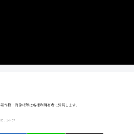
の著作権・肖像権等は各権利所有者に帰属します。
ID：14407