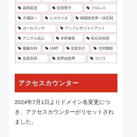
高田延彦
松田聖子
プロレス
大瀧詠一
ヒロマツダ
格闘技世界一決定戦
カールゴッチ
アンドレザジャイアント
アニマル浜口
木村健吾
松任谷由実
後藤次利
UWF
氷室京介
大村雅朗
安彦良和
富野由悠季
ゴジラ
アクセスカウンター
2024年7月1日よりドメイン名変更につ
き、アクセスカウンターがリセットされ
ました。