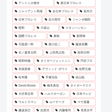
アントニオ猪木
新日本プロレス
ジャイアント馬場
全日本プロレス
長州力
日本プロレス
吉川晃司
ジャンボ鶴田
昭和
力道山
スタンハンセン
国際プロレス
東映
新間寿
天龍源一郎
坂口征二
藤波辰爾
石ノ森章太郎
上田馬之助
前田日明
昭和特撮
タイガージェットシン
円谷プロ
布袋寅泰
デヴィッド･ボウイ
佐野元春
松本隆
手塚治虫
佐山聡
David Bowie
橋本真也
タイガーマスク
大沢誉志幸
ハルクホーガン
日本テレビ
ウルトラマン
ルーテーズ
マサ斎藤
藤波辰巳
吉原功
武藤敬司
筒美京平