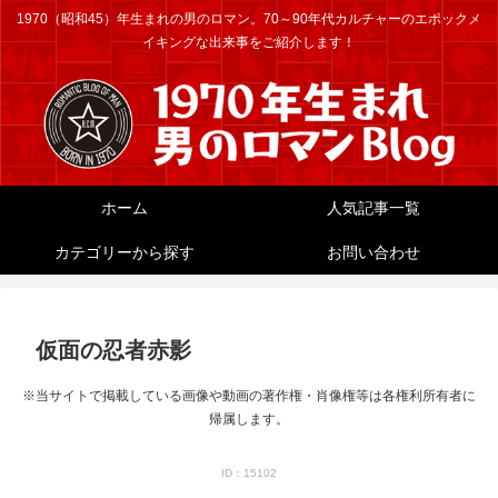
1970（昭和45）年生まれの男のロマン。70～90年代カルチャーのエポックメ
イキングな出来事をご紹介します！
ホーム
人気記事一覧
カテゴリーから探す
お問い合わせ
仮面の忍者赤影
※当サイトで掲載している画像や動画の著作権・肖像権等は各権利所有者に
帰属します。
ID：15102