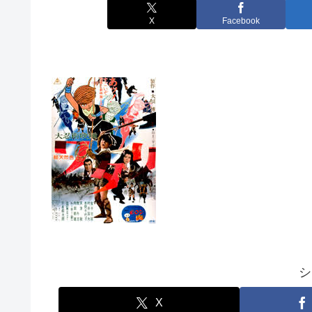
X
Facebook
シ
X