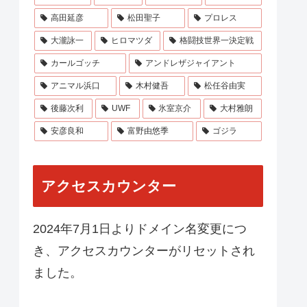
高田延彦
松田聖子
プロレス
大瀧詠一
ヒロマツダ
格闘技世界一決定戦
カールゴッチ
アンドレザジャイアント
アニマル浜口
木村健吾
松任谷由実
後藤次利
UWF
氷室京介
大村雅朗
安彦良和
富野由悠季
ゴジラ
アクセスカウンター
2024年7月1日よりドメイン名変更につ
き、アクセスカウンターがリセットされ
ました。