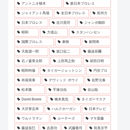
アントニオ猪木
新日本プロレス
ジャイアント馬場
全日本プロレス
長州力
日本プロレス
吉川晃司
ジャンボ鶴田
昭和
力道山
スタンハンセン
国際プロレス
東映
新間寿
天龍源一郎
坂口征二
藤波辰爾
石ノ森章太郎
上田馬之助
前田日明
昭和特撮
タイガージェットシン
円谷プロ
布袋寅泰
デヴィッド･ボウイ
佐野元春
松本隆
手塚治虫
佐山聡
David Bowie
橋本真也
タイガーマスク
大沢誉志幸
ハルクホーガン
日本テレビ
ウルトラマン
ルーテーズ
マサ斎藤
藤波辰巳
吉原功
武藤敬司
筒美京平