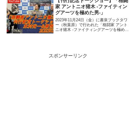
【刊行記念トークショー】「格闘
YouTube
ー...
家 アントニオ猪木 -ファイティン
グアーツを極めた男-」
2023年11月24日（金）に書泉ブックタワ
ー（秋葉原）で行われた「格闘家 アント
ニオ猪木 -ファイティングアーツを極めた
男-」刊行記念イベントの模様をお届けし
ます。著者 木村光一さん と 特別ゲス
ト・カメラマン 原悦生さんの、「至近距
離で...
スポンサーリンク