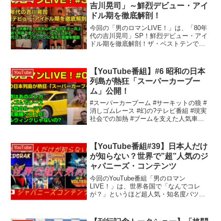
ず、それぞれ異...
吉川晃司」～鮮烈デビュー・アイ
ドル期を徹底解剖！
今回の「男のロマンLIVE！」は、「80年
代の吉川晃司」SP！鮮烈デビュー・アイ
ドル期を徹底解剖！ザ・ベストテンでの
大暴れ・夜ヒット六本木心中 & 紅白ギタ
ー炎上事件・BOφWYとの共演・チェッカ
ーズ・尾崎豊・岡村靖幸・佐野元春・原
【YouTube番組】#6 昭和の日本
YouTube
田真二・...
列島が熱狂「スーパーカーブー
ム」公開！
#スーパーカーブーム #サーキットの狼 #
消しゴムレース #幻の?テレビ番組 #現実
社会での加熱 #ブームを支えた人気車た
ち #ちびっこが熱狂したベスト8！ #「ス
ーパーカー」ブームの遺したもの懐かし
のブームを語っています。もうすぐ
【YouTube番組#39】日本人だけ
YouTube
1,00...
が知らない？世界で”超”人気のジ
ャパニーズ・コンテンツ
今回のYouTube番組「男のロマン
LIVE！」は、世界各国で「なんでコレ
が？」というほど超人気・知名度バツグ
ンな日本のアニメ・特撮などのコンテン
ツを、歴史と共にご紹介します！【チャ
プター】00:00:00 ハイライト00:00:19 オ