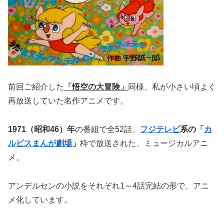
前回ご紹介した
「悟空の大冒険」
同様、私が小さい頃よく
再放送していた名作アニメです。
1971（昭和46）年
の番組で全52話、
フジテレビ
系の「
カ
ルピスまんが劇場
」
枠で放送された、ミュージカルアニ
メ。
アンデルセンの小説をそれぞれ1～4話完結の形で、
アニ
メ化しています。