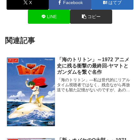
X
Facebook
はてブ
LINE
コピー
関連記事
「海のトリトン」～1972 アニメ
アニメ
史に残る衝撃の最終回-ヤマトと
ガンダムを繋ぐ名作
「海のトリトン」―私は世代的にリアル
タイム視聴者ではなく、残念ながら再放
送でも観た記憶がないのですが、あの
「有名過ぎる主題歌」と「手塚治虫作
品」である、ということだけは知ってい
ます。令和の時代になっても、この「海
のトリトン」の主題歌は、甲子...