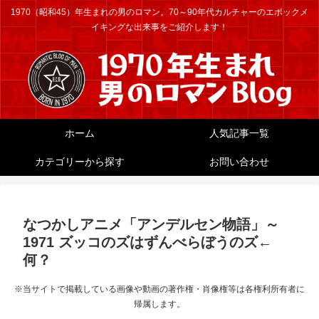
1970（昭和45）年生まれの男のロマン。70～90年代カルチャーのエポックメ
イキングな出来事をご紹介します！
ホーム
人気記事一覧
カテゴリーから探す
お問い合わせ
なつかしアニメ「アンデルセン物語」～
1971 ズッコのズはずんべらぼうのズ←
何？
※当サイトで掲載している画像や動画の著作権・肖像権等は各権利所有者に
帰属します。