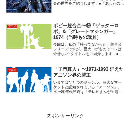
楽の世界をご紹介します！●「あしたのジ
ョー2」とは高森朝雄（梶原一騎）&ちば
てつや の両氏によるボクシング マンガ、
そしてTVアニメの金字塔「あしたのジョ
ー」（19...
ポピー超合金〜⑨「ゲッターロ
アニメ
ボ」&「グレートマジンガー」
1974（当時もの玩具）
今回は、私の「持ってなかった」超合金
シリーズですが、巨大ロボものでコレは
外せない2タイトルをご紹介します。●ゲ
ッターロボ1974年（昭和49年）4月4日〜
1975年（昭和50年）5月8日フジテレビ系
で毎週木曜日19時00分 - 19時30分...
「子門真人」〜1971-1993 消えた
アニメ
アニソン界の盟主
いまではひとつのジャンル、巨大なマー
ケットと認知されている「アニソン」。
70〜80年代当時は「テレビまんが主題
歌」と呼ばれ、オマケのような弱小ジャ
ンルでした。そんな中、今回は水木一郎
さん、ささきいさおさんと並ぶビッグ3の
1人、子門真人さんに...
スポンサーリンク