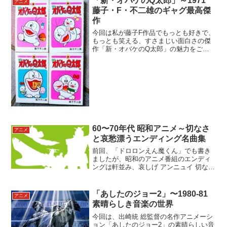
「新・オバケのQ太郎」～1971
アニメ
藤子・F・不二雄のギャグ最高傑
作
今回は私が藤子F作品でもっとも好きで、
もっとも笑える、すさまじい面白さの傑
作「新・オバケのQ太郎」の魅力をご紹
介します！●てんとう虫コミックス「新・
オバケのQ太郎」新装版特別サイトいつ
のまにかオープンしてました。なかなか
凝ったUI/UXです...
60〜70年代 昭和アニメ～切なさ
アニメ
と哀愁漂うエンディング名曲集
前回、「ドロロンえん魔くん」でも書き
ましたが、昭和のアニメ番組のエンディ
ングは軒並み、哀しげ アンニュイ 切ない
暗い しっとり 大人びた系の楽曲で、「楽
しかった時間はもうおしまい」的な絶望
感に満ちていました。そんな名曲の数々
「あしたのジョー2」〜1980-81
アニメ
を、思いつくま...
素晴らしき音楽の世界
今回は、出崎統 総監督の名作アニメーシ
ョン「あしたのジョー2」の素晴らしい音