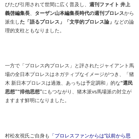
びたび引用されて世間に広く普及し、
週刊ファイト 井上
義啓編集長
、
ターザン山本編集長時代の週刊プロレス
から
派生し
た「語るプロレス」「文学的プロレス論」
などの論
理的支柱ともなりました。
一方で「プロレス内プロレス」と評されたジャイアント馬
場の全日本プロレスはネガティブなイメージがつき、「猪
木 新日本プロレスは過激、あっちは予定調和」的な
“選民
思想”“排他思想”
にもつながり、猪木派vs馬場派の対立が
ますます鮮明になりました。
村松友視氏ご自身も
「プロレスファンからは“以前から思