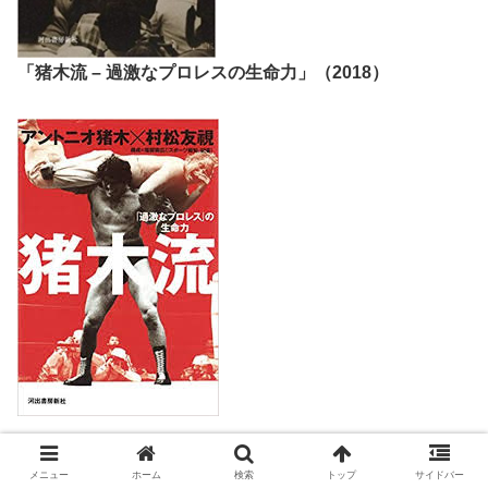
「猪木流 – 過激なプロレスの生命力」（2018）
その理由について村松友視氏は
「直接のきっかけは昨年、
メニュー
ホーム
検索
トップ
サイドバー