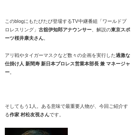
このblogにもたびたび登場するTV中継番組「ワールドプ
ロレスリング」
古舘伊知郎アナウンサー
、解説の
東京スポ
ーツ桜井康夫さん
。
アリ戦やタイガーマスクなど数々の企画を実行した
過激な
仕掛け人 新間寿 新日本プロレス営業本部長 兼 マネージャ
ー
。
そしてもう1人。ある意味で最重要人物が、今回ご紹介す
る
作家 村松友視さん
です。