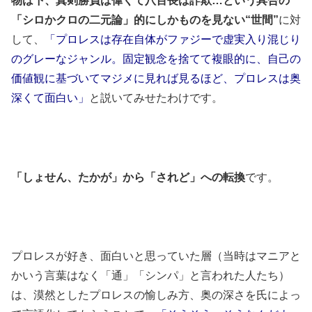
物は下、真剣勝負は偉くて八百長は詐欺…という具合の
「シロかクロの二元論」的にしかものを見ない“世間”
に対
して、
「プロレスは存在自体がファジーで虚実入り混じり
のグレーなジャンル。固定観念を捨てて複眼的に、自己の
価値観に基づいてマジメに見れば見るほど、プロレスは奥
深くて面白い」
と説いてみせたわけです。
「しょせん、たかが」から「されど」への転換
です。
プロレスが好き、面白いと思っていた層（当時はマニアと
かいう言葉はなく「通」「シンパ」と言われた人たち）
は、漠然としたプロレスの愉しみ方、奥の深さを氏によっ