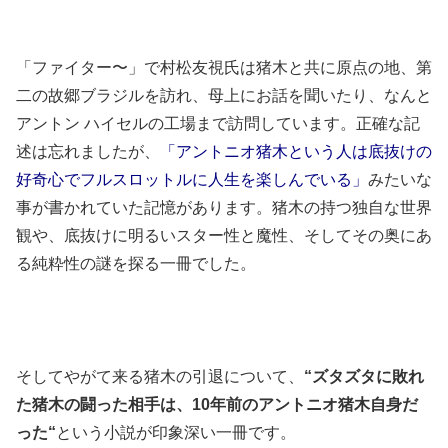
「ファイター〜」で村松友視氏は猪木と共に原点の地、第
二の故郷ブラジルを訪れ、母上にお話を聞いたり、なんと
アントン ハイセルの工場まで訪問しています。正確な記
述は忘れましたが、
「アントニオ猪木という人は底抜けの
好奇心でフルスロットルに人生を楽しんでいる」
みたいな
事が書かれていた記憶があります。猪木の持つ独自な世界
観や、底抜けに明るいスター性と魔性、そしてその奥にあ
る純粋性の謎を探る一冊でした。
そしてやがて来る猪木の引退について、
“ズタズタに敗れ
た猪木の闘った相手は、10年前のアントニオ猪木自身だ
った“
という小説が印象深い一冊です。