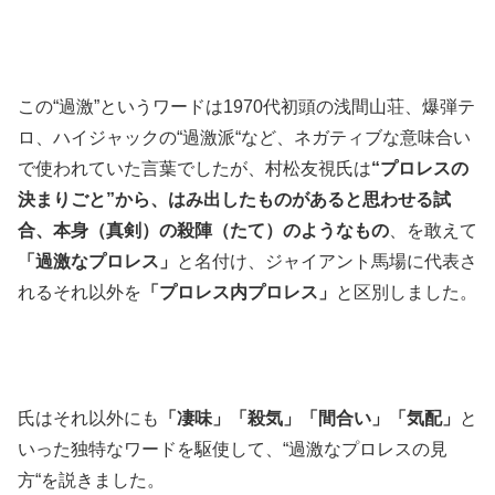
この“過激”というワードは1970代初頭の浅間山荘、爆弾テ
ロ、ハイジャックの“過激派“など、ネガティブな意味合い
で使われていた言葉でしたが、村松友視氏は
“プロレスの
決まりごと”から、はみ出したものがあると思わせる試
合、本身（真剣）の殺陣（たて）のようなもの
、を敢えて
「過激なプロレス」
と名付け、ジャイアント馬場に代表さ
れるそれ以外を
「プロレス内プロレス」
と区別しました。
氏はそれ以外にも
「凄味」「殺気」「間合い」「気配」
と
いった独特なワードを駆使して、“過激なプロレスの見
方“を説きました。