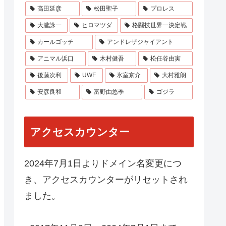
高田延彦
松田聖子
プロレス
大瀧詠一
ヒロマツダ
格闘技世界一決定戦
カールゴッチ
アンドレザジャイアント
アニマル浜口
木村健吾
松任谷由実
後藤次利
UWF
氷室京介
大村雅朗
安彦良和
富野由悠季
ゴジラ
アクセスカウンター
2024年7月1日よりドメイン名変更につ
き、アクセスカウンターがリセットされ
ました。