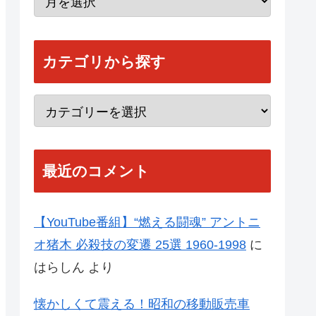
カテゴリから探す
最近のコメント
【YouTube番組】“燃える闘魂” アントニ
オ猪木 必殺技の変遷 25選 1960-1998
に
はらしん
より
懐かしくて震える！昭和の移動販売車