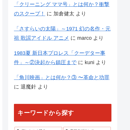
「クリーニング ママ号」とは何か？衝撃
のスクープ！
に
加倉健太
より
「さすらいの太陽」～1971 幻の名作・元
祖 歌謡アイドル アニメ
に
marco
より
1983夏 新日本プロレス「クーデター事
件」～②決起から鎮圧まで
に
kuni
より
「角川映画」とは何か？③ 〜革命と功罪
に
退魔針
より
キーワードから探す