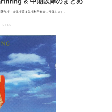
hring & 中期以降のまとめ
の著作権・肖像権等は各権利所有者に帰属します。
ID：139