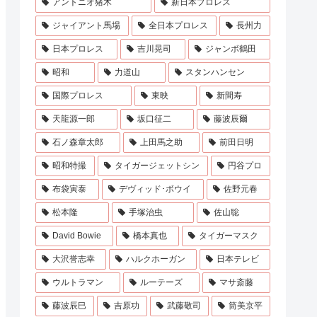
アントニオ猪木
新日本プロレス
ジャイアント馬場
全日本プロレス
長州力
日本プロレス
吉川晃司
ジャンボ鶴田
昭和
力道山
スタンハンセン
国際プロレス
東映
新間寿
天龍源一郎
坂口征二
藤波辰爾
石ノ森章太郎
上田馬之助
前田日明
昭和特撮
タイガージェットシン
円谷プロ
布袋寅泰
デヴィッド･ボウイ
佐野元春
松本隆
手塚治虫
佐山聡
David Bowie
橋本真也
タイガーマスク
大沢誉志幸
ハルクホーガン
日本テレビ
ウルトラマン
ルーテーズ
マサ斎藤
藤波辰巳
吉原功
武藤敬司
筒美京平