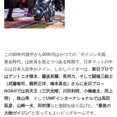
この80年代後半から90年代はかつての「ガイジン天国、
黄金時代」は終焉を迎えつつある時期で、日本マットの中
心は日本人抗争がメイン。しかしベイダーは、
新日プロで
はアントニオ猪木、藤波辰爾、長州力、そして闘魂三銃士
（武藤敬司、蝶野正洋、橋本真也）さらに全日プロ～
NOAHでは四天王（三沢光晴、川田利明、小橋健太、田上
明）、秋山準
、そして
UWFインターナショナルでは高田
延彦、山崎一夫、田村潔
らと激闘を繰り広げた、
”最後の
大物ガイジン”
と言ってもよいビッグネームです。