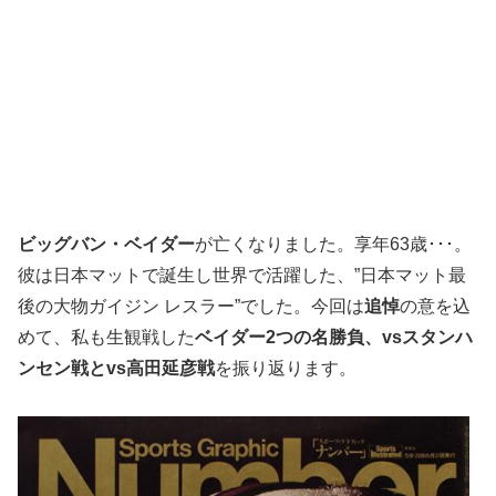
ビッグバン・ベイダー
が亡くなりました。享年63歳･･･。
彼は日本マットで誕生し世界で活躍した、”日本マット最
後の大物ガイジン レスラー”でした。今回は
追悼
の意を込
めて、私も生観戦した
ベイダー2つの名勝負、vsスタンハ
ンセン戦とvs高田延彦戦
を振り返ります。