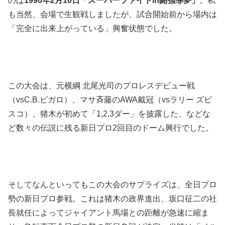
のは
1990年2月10日「スーパーファイトin闘強導夢」
。私
も当然、会場で生観戦しましたが、試合開始前から場内は
「完全に出来上がっている」興奮状態でした。
この大会は、元横綱 北尾光司のプロレスデビュー戦
（vsC.B.ビガロ）、マサ斉藤のAWA戴冠（vsラリー ズビ
スコ）、猪木が初めて「1,2,3ダー」を披露した、などな
ど数々の伝説に残る新日プロ2回目のドーム興行でした。
そしてなんといってもこの大会のサプライズは、全日プロ
勢の新日プロ参戦。これは猪木の政界進出、坂口征二の社
長就任によってジャイアント馬場との距離が急速に縮ま