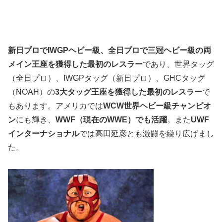
新日プロでIWGPヘビー級、全日プロで三冠ヘビー級の両
メイン王座を獲得した最初のレスラー
であり、世界タッグ
（全日プロ）、IWGPタッグ（新日プロ）、GHCタッグ
（NOAH）の
3大タッグ王座を獲得した最初のレスラー
で
もあります。アメリカでは
WCW世界ヘビー級チャンピオ
ン
にも輝き、
WWF（現在のWWE）でも活躍
。また
UWF
インターナショナル
では高田延彦とも激闘を繰り広げまし
た。