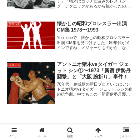
子」「猪木はゴッチ仕込みのレスリン
グ・テクニックがあるから強かったの
だ」･･･というのが通説です。しかし、全
盛期のアントニオ猪木には「ゴッチ直
伝」だけでは説明不能な、現代の総合格
懐かしの昭和プロレスラー出演
プロレス
闘技にも通ずる高等テクニッ...
CM集 1978〜1993
YouTubeで、懐かしの昭和プロレスラー
出演 CM集を見つけました！80年代がメ
インですね。メジャーなものから、なか
なか当時でも見ることができなかったマ
イナー作まで、バラエティに富んだコレ
クションです。内容をご紹介します。●ア
アントニオ猪木vsタイガー ジェ
プロレス
ントニオ猪木...
ット シン①〜1973「新宿 伊勢丹
襲撃」と「大阪 腕折り」事件！
70年代、創成期の新日プロといえばアン
トニオ猪木vsタイガー ジェット シンの血
の抗争劇。中でもこの「新宿伊勢丹襲
撃」と「大阪 腕折り」の2つの事件はあ
まりにも有名です。スキャンダラスでセ
ンセーショナルな猪木プロレスの原点と
も言えるこの事件...
スポンサーリンク
メニュー
ホーム
検索
トップ
サイドバー