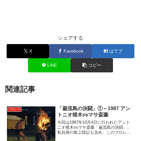
シェアする
X
Facebook
はてブ
LINE
コピー
関連記事
「巌流島の決闘」①～1987 アン
プロレス
トニオ猪木vsマサ斎藤
今回は1987年10月4日に行われたアント
ニオ猪木vsマサ斎藤「巌流島の決闘」。
私自身の島上陸記も含め、このプロレス
史上前代未聞の無観客、ノールール、試