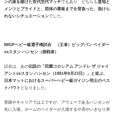
ンの座を賭けた世代交代マッチ
でもあり、どちらも
意地と
メンツとプライドと、団体の看板までを背負った、負けら
れないシチュエーション
でした。
IWGPヘビー級選手権試合 （王者）ビッグバン ベイダー
vsスタン ハンセン（挑戦者）
試合は、あの
伝説の「田園コロシアム アンドレ ザ ジャイ
アントvsスタン ハンセン（1981年9月23日）」と並ぶ、
日本マットにおけるスーパーヘビー級ガイジン同士のベス
トバウト
となりました。
実績やキャリアでは上ですが、アウェーであるハンセンが
先に入場。ホームのベイダーが入場するや否やいきなり突