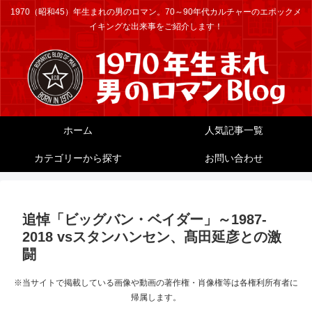
1970（昭和45）年生まれの男のロマン。70～90年代カルチャーのエポックメ
イキングな出来事をご紹介します！
ホーム
人気記事一覧
カテゴリーから探す
お問い合わせ
追悼「ビッグバン・ベイダー」～1987-
2018 vsスタンハンセン、髙田延彦との激
闘
※当サイトで掲載している画像や動画の著作権・肖像権等は各権利所有者に
帰属します。