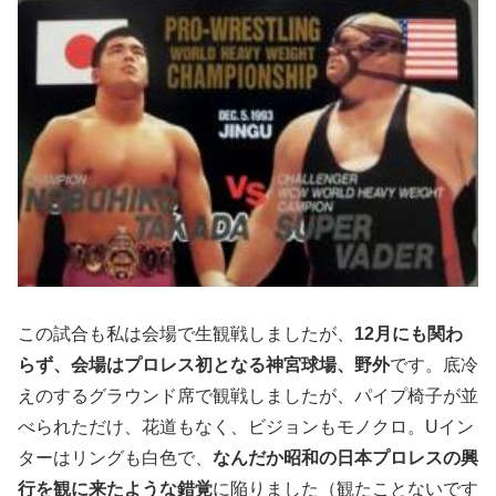
この試合も私は会場で生観戦しましたが、
12月にも関わ
らず、会場はプロレス初となる神宮球場、野外
です。底冷
えのするグラウンド席で観戦しましたが、パイプ椅子が並
べられただけ、花道もなく、ビジョンもモノクロ。Uイン
ターはリングも白色で、
なんだか昭和の日本プロレスの興
行を観に来たような錯覚
に陥りました（観たことないです