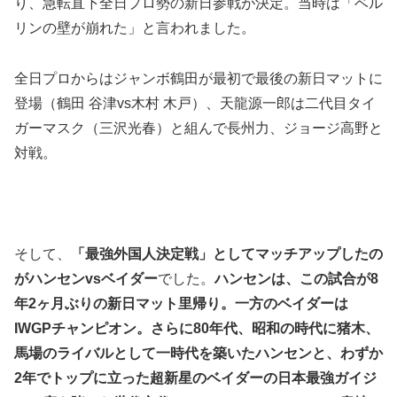
り、急転直下全日プロ勢の新日参戦が決定。当時は「ベル
リンの壁が崩れた」と言われました。
全日プロからはジャンボ鶴田が最初で最後の新日マットに
登場（鶴田 谷津vs木村 木戸）、天龍源一郎は二代目タイ
ガーマスク（三沢光春）と組んで長州力、ジョージ高野と
対戦。
そして、
「最強外国人決定戦」としてマッチアップしたの
がハンセンvsベイダー
でした。
ハンセンは、この試合が8
年2ヶ月ぶりの新日マット里帰り。一方のベイダーは
IWGPチャンピオン。さらに80年代、昭和の時代に猪木、
馬場のライバルとして一時代を築いたハンセンと、わずか
2年でトップに立った超新星のベイダーの日本最強ガイジ