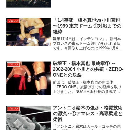
合時間2時間5分14秒の一戦を振り返りま
す。●アントニオ猪木本人が語る「巌流
島」「プロレ...
「1.4事変」橋本真也vs小川直也
プロレス
〜1999 東京ドーム ①対戦までの
経緯
毎年1月4日は「イッテンヨン」。新日本
プロレスの東京ドーム興行が行われる日
です。今回取り上げるのは1999年1月4日
東京ドーム橋本真也vs小川直也この一戦
はプロレスファンの間で一大論争を巻き
起こし、フツーの「名勝負」とは違うベ
破壊王・橋本真也 最終章① ～
プロレス
クトルである...
2002-2004 小川との共闘・ZERO-
ONEとの決裂
前回は、破壊王・橋本真也の新団体
「ZERO-ONE」旗揚げまでの経緯を取り
上げました。NOAH三沢社長の参戦で大
盛況に終わった旗揚げ興行ですが、その
まま順調にいかないのが橋本らしさであ
り、魅力でもあります。今回は、橋本真
アントニオ猪木の強さ・格闘技術
プロレス
也の「最終章」前編。...
の源流～①アマレス・高専柔道と
柔術
「アントニオ猪木はカール・ゴッチの弟