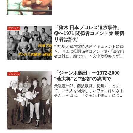
「猪木 日本プロレス追放事件」
プロレス
③〜1971 関係者コメント集 裏切
り者は誰だ
①馬場と猪木②時系列ドキュメントに続
き、今回は③関係者コメント集-「裏切り
者は誰だ」編です。＊文中敬称略まずは
当事者であるこの人から。ジャイアント
馬場猪木の反論会見当日に渡米した馬場
は、アメリカでゴングの加山特派員にイ
「ジャンボ鶴田」〜1972-2000
プロレス
ンタビューに答えていま...
“若大将”と“怪物”の狭間で
天龍源一郎、藤波辰爾、長州力…と来
て、この人を紹介しないワケにはいきま
せん。今回は、「ジャンボ鶴田」につい
てご紹介します！＊文中敬称略私の中で
最初の「ジャンボ鶴田の記憶」は、1977
年、田園コロシアムでのvsミル マスカラ
ス戦（同年のプロレ...