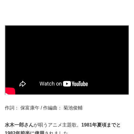
作詞： 保富康午 / 作編曲： 菊池俊輔
水木一郎さん
が唄うアニメ主題歌。
1981年夏頃までと
1982年前半に使用
されました。