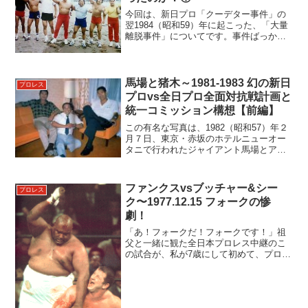
今回は、新日プロ「クーデター事件」の
翌1984（昭和59）年に起こった、「大量
離脱事件」についてです。事件ばっかり
じゃないか！…って、そうなのです。昭
和の猪木・新日プロはとにかく激震して
ないと新日じゃない、ってくらいに、次
から次に大事件が起...
馬場と猪木～1981-1983 幻の新日
プロレス
プロvs全日プロ全面対抗戦計画と
統一コミッション構想【前編】
この有名な写真は、1982（昭和57）年２
月７日、東京・赤坂のホテルニューオー
タニで行われたジャイアント馬場とアン
トニオ猪木の「極秘会談」の際の1枚とさ
れています。当時、“仁義なき引き抜き合
戦“の真っただ中で「絶縁状態」とも思わ
ファンクスvsブッチャー&シー
プロレス
れていた両者...
ク〜1977.12.15 フォークの惨
劇！
「あ！フォークだ！フォークです！」祖
父と一緒に観た全日本プロレス中継のこ
の試合が、私が7歳にして初めて、プロレ
スの「面白さ」に目覚めた試合です。い
まやクラシックなこの試合は、ある意味
でプロレスの持つ面白さ、エキサイティ
ングでドラマティックな...