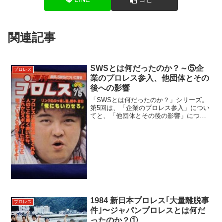
関連記事
SWSとは何だったのか？～⑤企
プロレス
業のプロレス参入、他団体とその
後への影響
「SWSとは何だったのか？」シリーズ。
第5回は、「企業のプロレス参入」につい
てと、「他団体とその後の影響」につい
て掘り下げます。①1990年②1991年
③1992年④失敗の要因とは？企業のプロ
レス参入メガネスーパーはその後、低価
格店の攻勢ほ...
1984 新日本プロレス｢大量離脱事
プロレス
件｣〜ジャパンプロレスとは何だ
ったのか？①